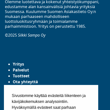
Olemme luotettava ja kokenut yhteistyökumppani,
edustamme alan kansainvälisiä johtavia yrityksiä
Suomessa. Kuulumme Suomen Asiakastieto Oy:n
mukaan parhaaseen mahdolliseen
luottoluokitusryhmään ja toimialamme
parhaimmistoon. Yritys on perustettu 1985.
©2025
Silkki Sampo Oy
Yritys
Palvelut
Tuotteet
Ota yhteyttä
Tietosuojaseloste
Yleiset toimitusehdot
Sivustomme käyttää evästeitä liikenteen ja
kävijäkokemuksen analysointiin.
Hyväksymällä evästeet saat parhaan