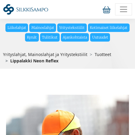
Liikelahjat
Mainoslahjat
Yritystekstiilit
Kotimaiset liikelahjat
Kynät
Tulitikut
Ajankohtaista
Uutuudet
Yrityslahjat, Mainoslahjat ja Yritystekstiilit
Tuotteet
Lippalakki Neon Reflex