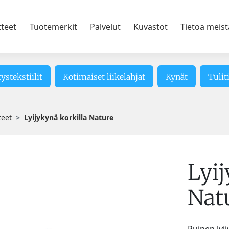
tteet
Tuotemerkit
Palvelut
Kuvastot
Tietoa meist
tystekstiilit
Kotimaiset liikelahjat
Kynät
Tulit
teet
Lyijykynä korkilla Nature
Lyij
Nat