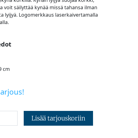
ykynä korkilla. Kynän lyijyä suojaa korkki,
la voit säilyttää kynää missä tahansa ilman
a lyijyä. Logomerkkaus laserkaivertamalla
alla.
edot
9 cm
arjous!
Lisää tarjouskoriin