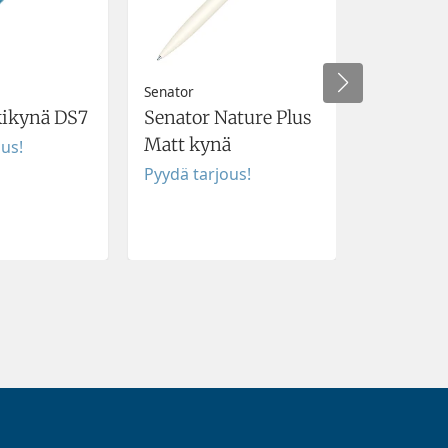
Senator
Kuulakyn
kikynä DS7
Senator Nature Plus
0,46 €
Matt kynä
ous!
Pyydä tarjous!