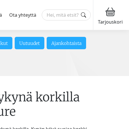
ä
Ota yhteyttä
Tarjouskori
ikut
Uutuudet
Ajankohtaista
ykynä korkilla
ure