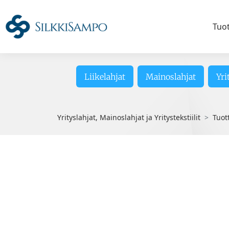
Tuo
Liikelahjat
Mainoslahjat
Yri
Yrityslahjat, Mainoslahjat ja Yritystekstiilit
Tuot