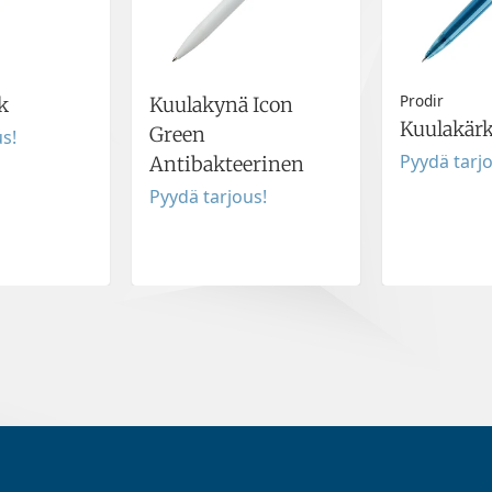
Prodir
k
Kuulakynä Icon
Kuulakär
Green
s!
Pyydä tarj
Antibakteerinen
Pyydä tarjous!