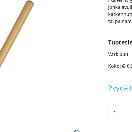
Puinen lyij
jonka avul
katkennutt
tai painam
Tuoteti
Väri: puu
Koko: Ø 0,
Pyydä t