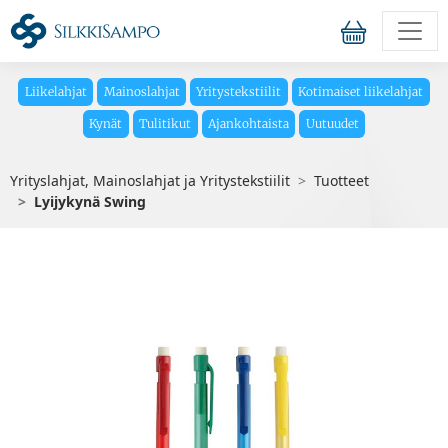
Liikelahjat
Mainoslahjat
Yritystekstiilit
Kotimaiset liikelahjat
Kynät
Tulitikut
Ajankohtaista
Uutuudet
Yrityslahjat, Mainoslahjat ja Yritystekstiilit
Tuotteet
Lyijykynä Swing