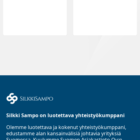
Silkki Sampo on luotettava yhteistyökumppani
Olemme luotettava ja kokenut yhteistyökumppani,
edustamme alan kansainvälisiä johtavia yrityksiä
Suomessa. Kuulumme Suomen Asiakastieto Oy:n