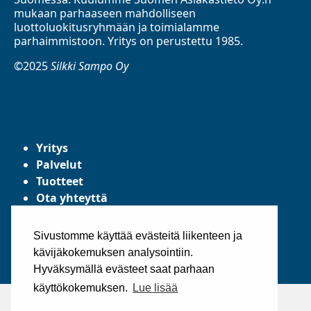
mukaan parhaaseen mahdolliseen
luottoluokitusryhmään ja toimialamme
parhaimmistoon. Yritys on perustettu 1985.
©2025
Silkki Sampo Oy
Yritys
Palvelut
Tuotteet
Ota yhteyttä
Tietosuojaseloste
Yleiset toimitusehdot
Sivustomme käyttää evästeitä liikenteen ja
kävijäkokemuksen analysointiin.
Hyväksymällä evästeet saat parhaan
käyttökokemuksen.
Lue lisää