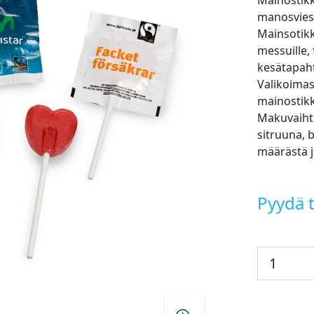
Mainostikka
manosviesti
Mainsotikk
messuille, 
kesätapaht
Valikoimas
mainostikk
Makuvaihto
sitruuna, 
määrästä j
Pyydä t