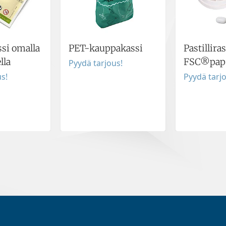
si omalla
PET-kauppakassi
Pastillira
lla
FSC®pape
Pyydä tarjous!
s!
Pyydä tarj