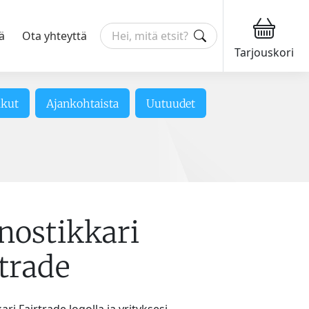
ä
Ota yhteyttä
Tarjouskori
ikut
Ajankohtaista
Uutuudet
nostikkari
trade