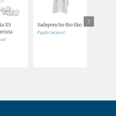
sia XS
Sadeponcho Bio Eko
Avaimen
rista
Skin
Pyydä tarjous!
ous!
Pyydä tar