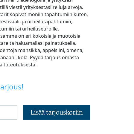
ri Fairtrade logolla ja yrityksesi
llä viestii yrityksestäsi reiluja arvoja.
arit sopivat moniin tapahtumiin kuten,
festivaali- ja urheilutapahtumiin,
umiin tai urheiluseuroille.
samme on eri kokoisia ja muotoisia
areita haluamallasi painatuksella.
ehtoja mansikka, appelsiini, omena,
banaani, kola. Pyydä tarjous omasta
a toteutuksesta.
arjous!
Lisää tarjouskoriin