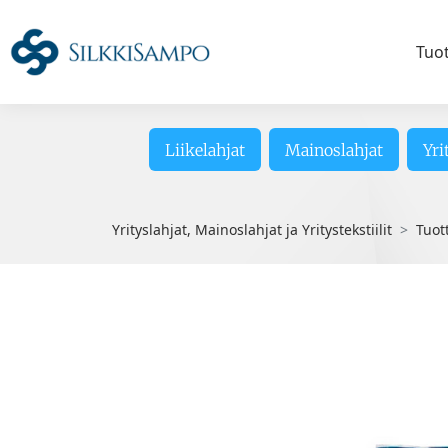
Tuo
Liikelahjat
Mainoslahjat
Yri
Yrityslahjat, Mainoslahjat ja Yritystekstiilit
Tuot