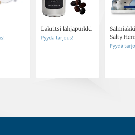
Lakritsi lahjapurkki
Salmiakk
Salty Her
s!
Pyydä tarjous!
Pyydä tarj