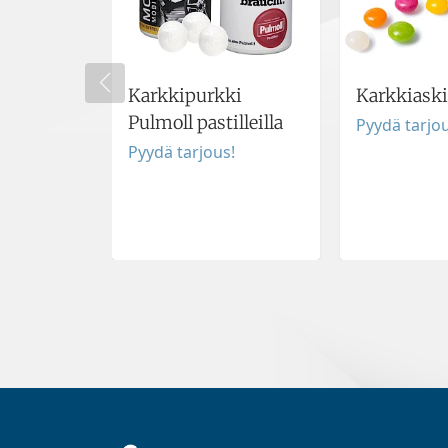
Karkkipurkki
Karkkiaski
Pulmoll pastilleilla
Pyydä tarjou
Pyydä tarjous!