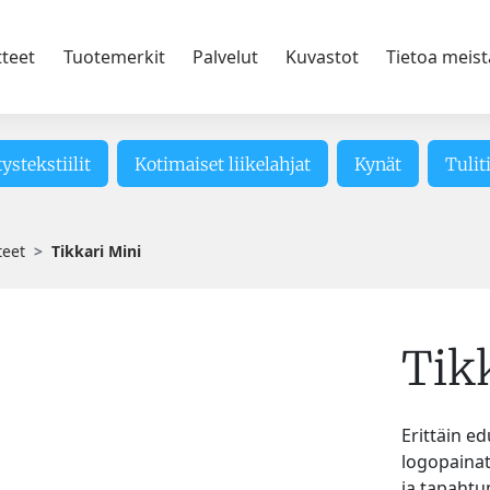
tteet
Tuotemerkit
Palvelut
Kuvastot
Tietoa meist
tystekstiilit
Kotimaiset liikelahjat
Kynät
Tulit
teet
Tikkari Mini
Tik
Erittäin ed
logopainat
ja tapahtum