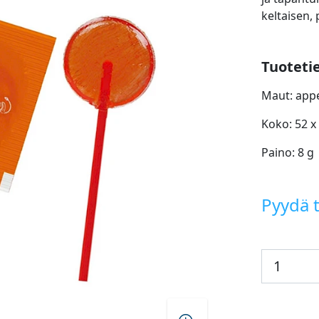
keltaisen,
Tuoteti
Maut: appe
Koko: 52 x
Paino: 8 g
Pyydä t