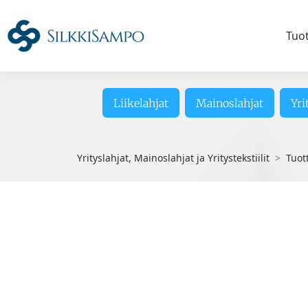
Tuo
Liikelahjat
Mainoslahjat
Yri
Yrityslahjat, Mainoslahjat ja Yritystekstiilit
Tuot