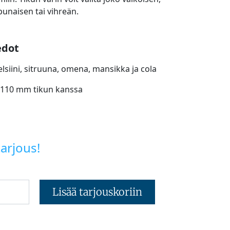
 punaisen tai vihreän.
edot
lsiini, sitruuna, omena, mansikka ja cola
 110 mm tikun kanssa
arjous!
Lisää tarjouskoriin