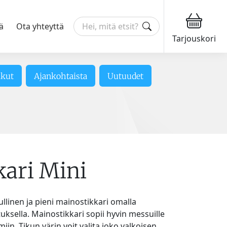
ä
Ota yhteyttä
Tarjouskori
ikut
Ajankohtaista
Uutuudet
kari Mini
ullinen ja pieni mainostikkari omalla
uksella. Mainostikkari sopii hyvin messuille
iin. Tikun värin voit valita joko valkoisen,