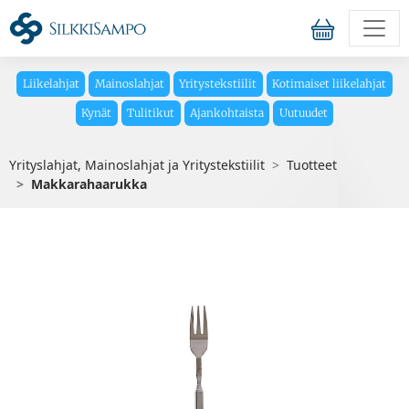
Liikelahjat
Mainoslahjat
Yritystekstiilit
Kotimaiset liikelahjat
Kynät
Tulitikut
Ajankohtaista
Uutuudet
Yrityslahjat, Mainoslahjat ja Yritystekstiilit
Tuotteet
Makkarahaarukka