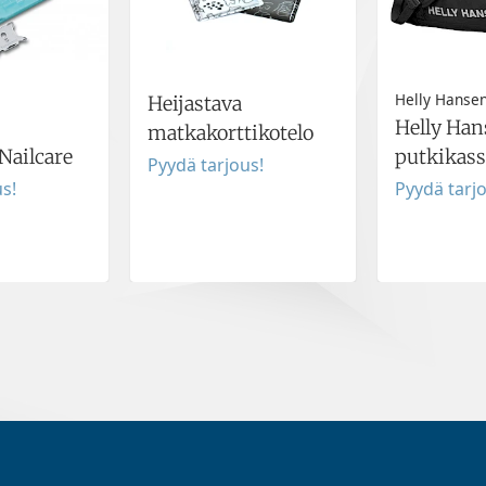
Helly Hanse
Heijastava
Helly Han
matkakorttikotelo
Nailcare
putkikass
Pyydä tarjous!
s!
Pyydä tarj