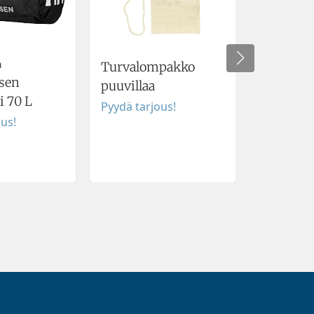
n
Turvalompakko
Niskaty
sen
puuvillaa
Pyydä tar
i 70 L
Pyydä tarjous!
ous!