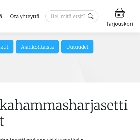
ä
Ota yhteyttä
Tarjouskori
ikut
Ajankohtaista
Uutuudet
kahammasharjasetti
t