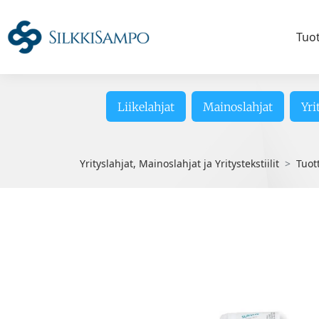
Tuo
Liikelahjat
Mainoslahjat
Yri
Yrityslahjat, Mainoslahjat ja Yritystekstiilit
Tuot