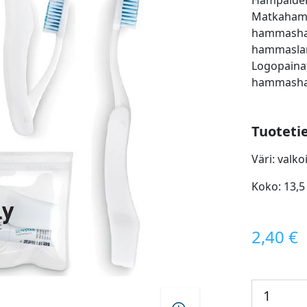
Hampaiden
Matkahamma
hammashar
hammaslank
Logopainat
hammashar
Tuoteti
Väri: valk
Koko: 13,5 
2,40 €