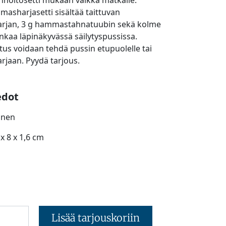
hoitosetti mukaan vaikka matkalle.
sharjasetti sisältää taittuvan
jan, 3 g hammastahnatuubin sekä kolme
aa läpinäkyvässä säilytyspussissa.
us voidaan tehdä pussin etupuolelle tai
jaan. Pyydä tarjous.
edot
oinen
x 8 x 1,6 cm
Lisää tarjouskoriin