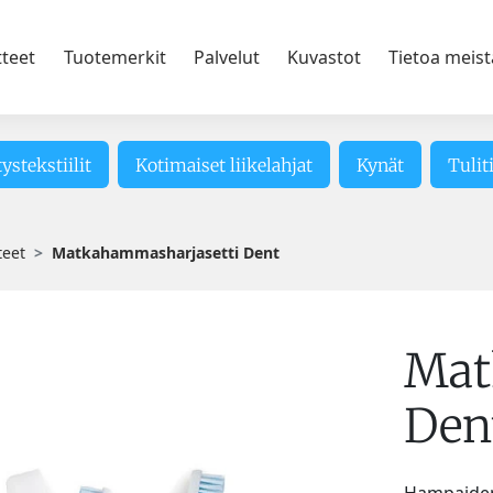
tteet
Tuotemerkit
Palvelut
Kuvastot
Tietoa meist
tystekstiilit
Kotimaiset liikelahjat
Kynät
Tulit
teet
Matkahammasharjasetti Dent
Mat
Den