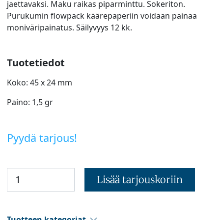
jaettavaksi. Maku raikas piparminttu. Sokeriton.
Purukumin flowpack käärepaperiin voidaan painaa
moniväripainatus. Säilyvyys 12 kk.
Tuotetiedot
Koko: 45 x 24 mm
Paino: 1,5 gr
Pyydä tarjous!
Lisää tarjouskoriin
Tuotteen kategoriat