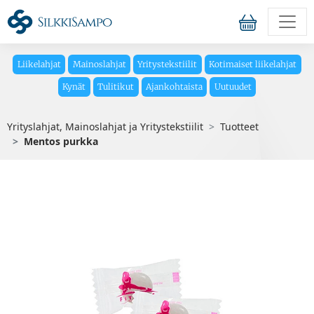
Liikelahjat
Mainoslahjat
Yritystekstiilit
Kotimaiset liikelahjat
Kynät
Tulitikut
Ajankohtaista
Uutuudet
Yrityslahjat, Mainoslahjat ja Yritystekstiilit
Tuotteet
Mentos purkka