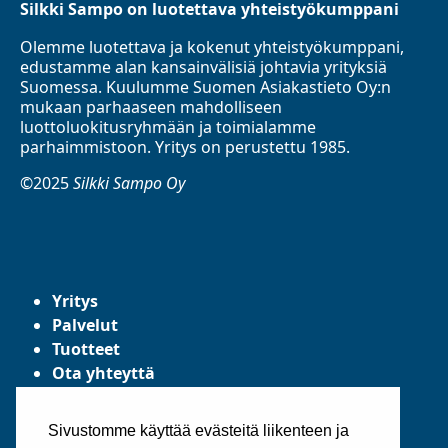
Silkki Sampo on luotettava yhteistyökumppani
Olemme luotettava ja kokenut yhteistyökumppani,
edustamme alan kansainvälisiä johtavia yrityksiä
Suomessa. Kuulumme Suomen Asiakastieto Oy:n
mukaan parhaaseen mahdolliseen
luottoluokitusryhmään ja toimialamme
parhaimmistoon. Yritys on perustettu 1985.
©2025
Silkki Sampo Oy
Yritys
Palvelut
Tuotteet
Ota yhteyttä
Tietosuojaseloste
Yleiset toimitusehdot
Sivustomme käyttää evästeitä liikenteen ja