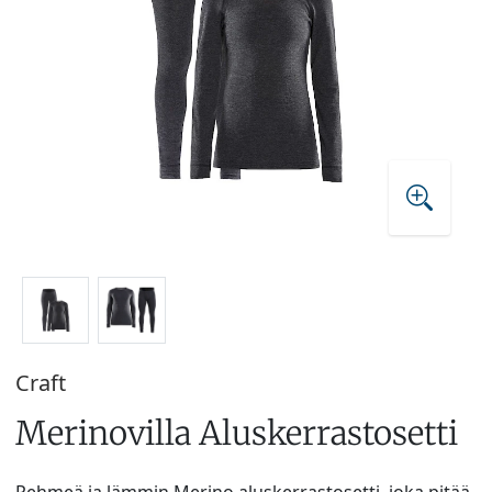
Craft
Merinovilla Aluskerrastosetti
Pehmeä ja lämmin Merino aluskerrastosetti, joka pitää