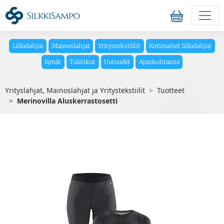
Liikelahjat
Mainoslahjat
Yritystekstiilit
Kotimaiset liikelahjat
Kynät
Tulitikut
Uutuudet
Ajankohtaista
Yrityslahjat, Mainoslahjat ja Yritystekstiilit
Tuotteet
Merinovilla Aluskerrastosetti