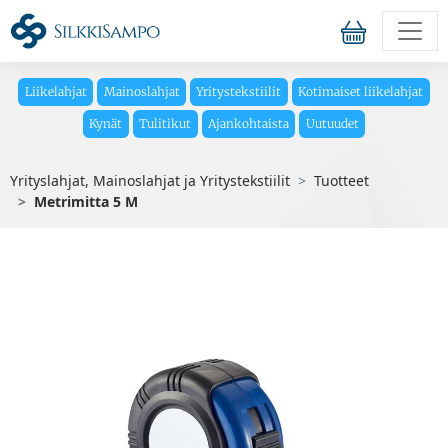
Liikelahjat
Mainoslahjat
Yritystekstiilit
Kotimaiset liikelahjat
Kynät
Tulitikut
Ajankohtaista
Uutuudet
Yrityslahjat, Mainoslahjat ja Yritystekstiilit
Tuotteet
Metrimitta 5 M