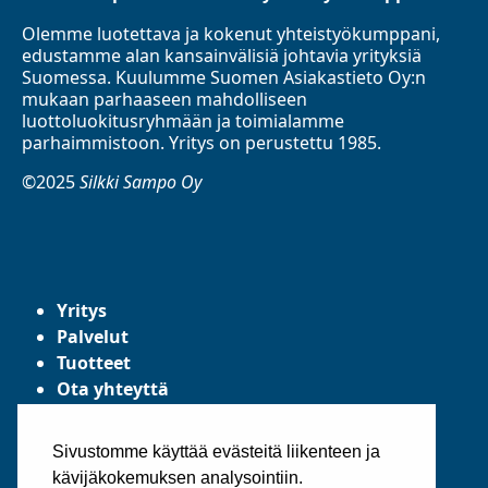
Olemme luotettava ja kokenut yhteistyökumppani,
edustamme alan kansainvälisiä johtavia yrityksiä
Suomessa. Kuulumme Suomen Asiakastieto Oy:n
mukaan parhaaseen mahdolliseen
luottoluokitusryhmään ja toimialamme
parhaimmistoon. Yritys on perustettu 1985.
©2025
Silkki Sampo Oy
Yritys
Palvelut
Tuotteet
Ota yhteyttä
Tietosuojaseloste
Yleiset toimitusehdot
Sivustomme käyttää evästeitä liikenteen ja
kävijäkokemuksen analysointiin.