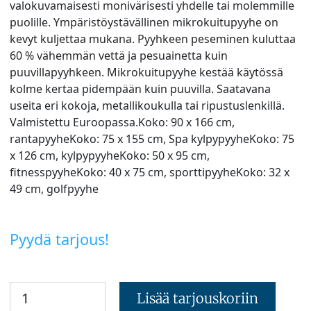
valokuvamaisesti monivärisesti yhdelle tai molemmille
puolille. Ympäristöystävällinen mikrokuitupyyhe on
kevyt kuljettaa mukana. Pyyhkeen peseminen kuluttaa
60 % vähemmän vettä ja pesuainetta kuin
puuvillapyyhkeen. Mikrokuitupyyhe kestää käytössä
kolme kertaa pidempään kuin puuvilla. Saatavana
useita eri kokoja, metallikoukulla tai ripustuslenkillä.
Valmistettu Euroopassa.Koko: 90 x 166 cm,
rantapyyheKoko: 75 x 155 cm, Spa kylpypyyheKoko: 75
x 126 cm, kylpypyyheKoko: 50 x 95 cm,
fitnesspyyheKoko: 40 x 75 cm, sporttipyyheKoko: 32 x
49 cm, golfpyyhe
Pyydä tarjous!
Lisää tarjouskoriin