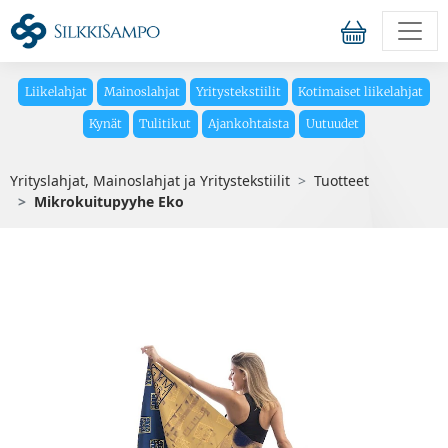
Liikelahjat
Mainoslahjat
Yritystekstiilit
Kotimaiset liikelahjat
Kynät
Tulitikut
Ajankohtaista
Uutuudet
Yrityslahjat, Mainoslahjat ja Yritystekstiilit
Tuotteet
Mikrokuitupyyhe Eko