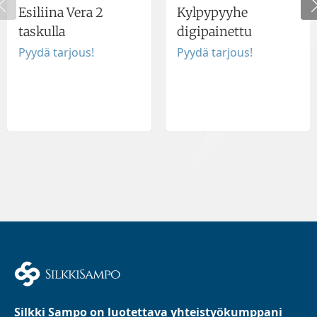
Esiliina Vera 2
Kylpypyyhe
taskulla
digipainettu
Pyydä tarjous!
Pyydä tarjous!
Silkki Sampo on luotettava yhteistyökumppani