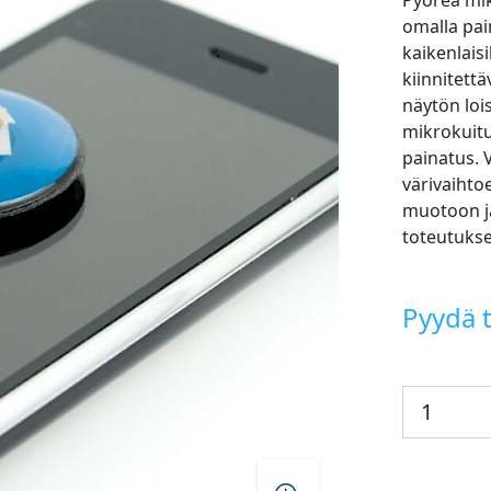
Pyöreä mik
omalla pai
kaikenlaisi
kiinnitett
näytön lois
mikrokuitu
painatus. 
värivaihto
muotoon j
toteutukse
Pyydä t