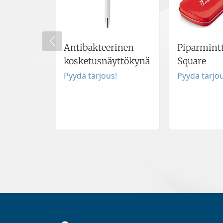
Antibakteerinen
Piparmintt
kosketusnäyttökynä
Square
Pyydä tarjous!
Pyydä tarjou