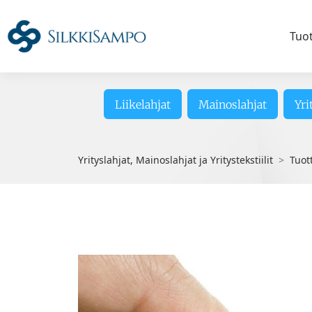
Tuo
Liikelahjat
Mainoslahjat
Yri
Yrityslahjat, Mainoslahjat ja Yritystekstiilit
Tuot