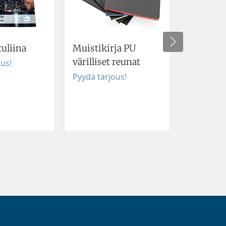
uliina
Muistikirja PU
Heijasti
värilliset reunat
Pikkusy
ous!
Pyydä tarjous!
Pyydä tar