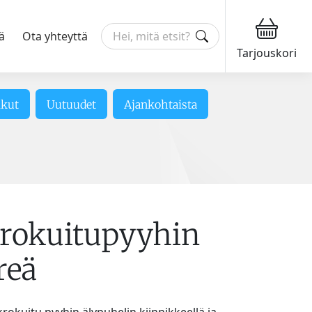
ä
Ota yhteyttä
Tarjouskori
ikut
Uutuudet
Ajankohtaista
rokuitupyyhin
reä