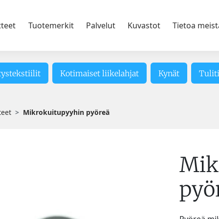
tteet
Tuotemerkit
Palvelut
Kuvastot
Tietoa meist
tystekstiilit
Kotimaiset liikelahjat
Kynät
Tulit
teet
Mikrokuitupyyhin pyöreä
Mik
pyö