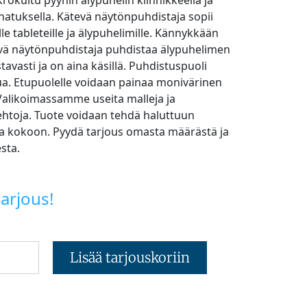
rokuitu pyyhin älypuhelin kiinnikkeellä ja
natuksella. Kätevä näytönpuhdistaja sopii
lle tableteille ja älypuhelimille. Kännykkään
ävä näytönpuhdistaja puhdistaa älypuhelimen
tavasti ja on aina käsillä. Puhdistuspuoli
a. Etupuolelle voidaan painaa monivärinen
Valikoimassamme useita malleja ja
ehtoja. Tuote voidaan tehdä haluttuun
a kokoon. Pyydä tarjous omasta määrästä ja
sta.
arjous!
Lisää tarjouskoriin