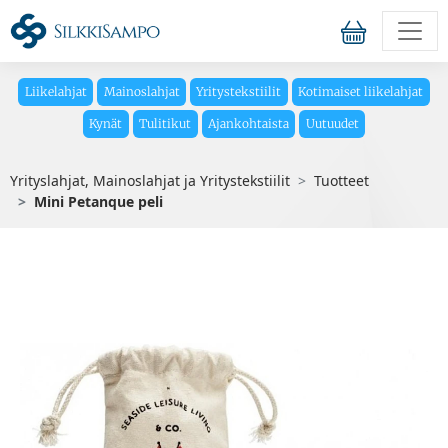
Liikelahjat
Mainoslahjat
Yritystekstiilit
Kotimaiset liikelahjat
Kynät
Tulitikut
Ajankohtaista
Uutuudet
Yrityslahjat, Mainoslahjat ja Yritystekstiilit
Tuotteet
Mini Petanque peli