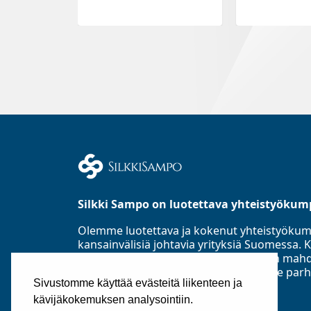
Silkki Sampo on luotettava yhteistyökum
Olemme luotettava ja kokenut yhteistyöku
kansainvälisiä johtavia yrityksiä Suomess
Asiakastieto Oy:n mukaan parhaaseen mahd
luottoluokitusryhmään ja toimialamme parh
Sivustomme käyttää evästeitä liikenteen ja
perustettu 1985.
kävijäkokemuksen analysointiin.
©2025
Silkki Sampo Oy