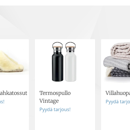
ahkatossut
Termospullo
Villahuopa
Vintage
s!
Pyydä tarj
Pyydä tarjous!