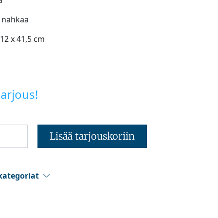
a
: nahkaa
 12 x 41,5 cm
arjous!
Lisää tarjouskoriin
kategoriat