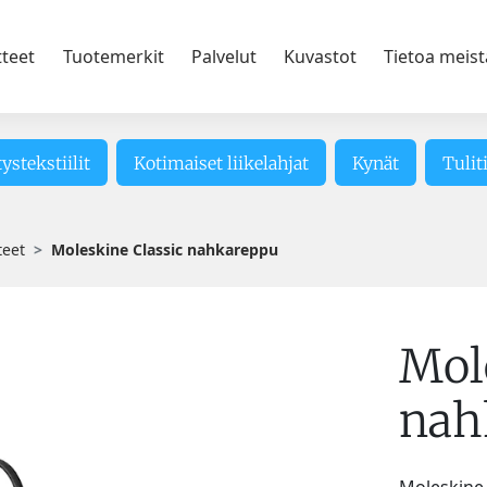
tteet
Tuotemerkit
Palvelut
Kuvastot
Tietoa meist
tystekstiilit
Kotimaiset liikelahjat
Kynät
Tulit
teet
Moleskine Classic nahkareppu
Mol
nah