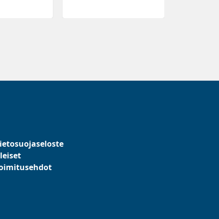
ietosuojaseloste
leiset
oimitusehdot