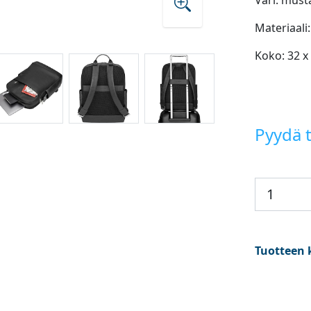
Väri: must
Materiaali
Koko: 32 x
Pyydä t
Tuotteen 