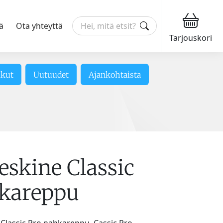
ä
Ota yhteyttä
Tarjouskori
ikut
Uutuudet
Ajankohtaista
eskine Classic
kareppu