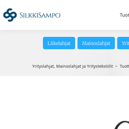
Tuo
Liikelahjat
Mainoslahjat
Yri
Yrityslahjat, Mainoslahjat ja Yritystekstiilit
Tuot