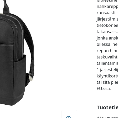
Moleskine 
nahkarepp
runsaasti t
järjestämi
tietokoneel
takaosassa
jonka ansi
ollessa, h
repun hihna
taskuvaiht
tallentami
1 järjestel
käyntikort
tai sitä pi
EU:ssa.
Tuoteti