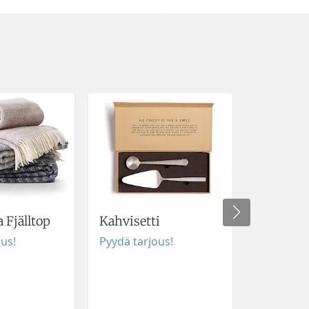
 Fjälltop
Kahvisetti
Yogamat
painatuk
ous!
Pyydä tarjous!
Pyydä tar