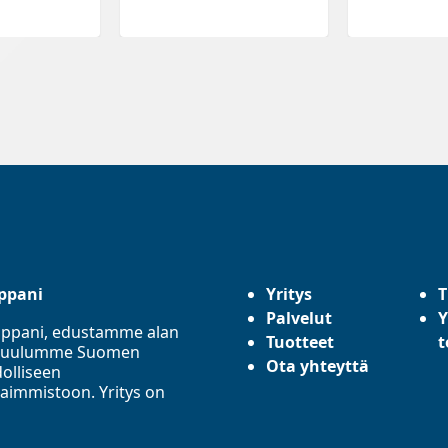
ppani
Yritys
T
Palvelut
Y
mppani, edustamme alan
Tuotteet
t
a. Kuulumme Suomen
Ota yhteyttä
olliseen
aimmistoon. Yritys on