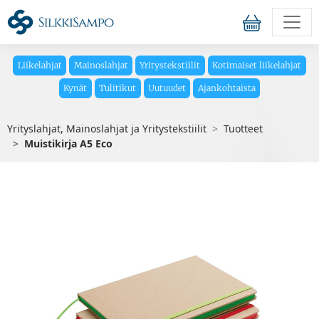
Liikelahjat
Mainoslahjat
Yritystekstiilit
Kotimaiset liikelahjat
Kynät
Tulitikut
Uutuudet
Ajankohtaista
Yrityslahjat, Mainoslahjat ja Yritystekstiilit
Tuotteet
Muistikirja A5 Eco