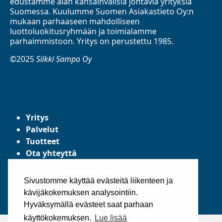
edustamme alan kansainvälisiä johtavia yrityksiä
Suomessa. Kuulumme Suomen Asiakastieto Oy:n
mukaan parhaaseen mahdolliseen
luottoluokitusryhmään ja toimialamme
parhaimmistoon. Yritys on perustettu 1985.
©2025
Silkki Sampo Oy
Yritys
Palvelut
Tuotteet
Ota yhteyttä
Tietosuojaseloste
Yleiset toimitusehdot
Sivustomme käyttää evästeitä liikenteen ja
kävijäkokemuksen analysointiin.
Hyväksymällä evästeet saat parhaan
käyttökokemuksen.
Lue lisää