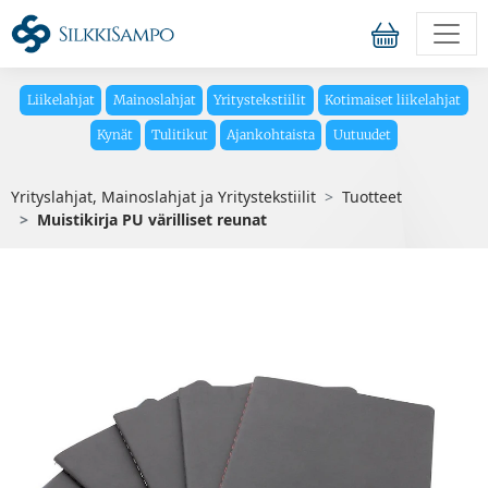
Liikelahjat
Mainoslahjat
Yritystekstiilit
Kotimaiset liikelahjat
Kynät
Tulitikut
Ajankohtaista
Uutuudet
Yrityslahjat, Mainoslahjat ja Yritystekstiilit
Tuotteet
Muistikirja PU värilliset reunat