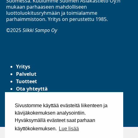
Suomessa. Kuulumme Suomen Asiakastieto Oy:n
mukaan parhaaseen mahdolliseen
luottoluokitusryhmään ja toimialamme
parhaimmistoon. Yritys on perustettu 1985.
©2025
Silkki Sampo Oy
Yritys
Palvelut
Tuotteet
Ota yhteyttä
Tietosuojaseloste
Yleiset toimitusehdot
Sivustomme käyttää evästeitä liikenteen ja
kävijäkokemuksen analysointiin.
Hyväksymällä evästeet saat parhaan
käyttökokemuksen.
Lue lisää