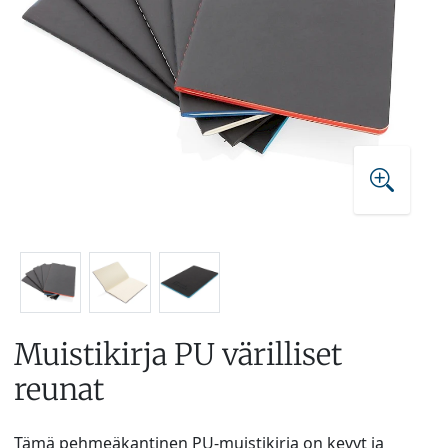
Muistikirja PU värilliset
reunat
Tämä pehmeäkantinen PU-muistikirja on kevyt ja