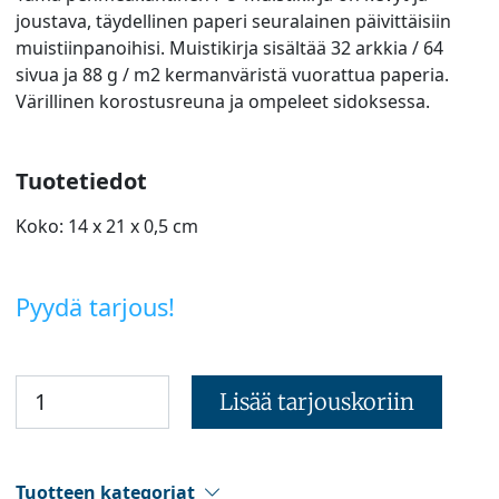
joustava, täydellinen paperi seuralainen päivittäisiin
muistiinpanoihisi. Muistikirja sisältää 32 arkkia / 64
sivua ja 88 g / m2 kermanväristä vuorattua paperia.
Värillinen korostusreuna ja ompeleet sidoksessa.
Tuotetiedot
Koko: 14 x 21 x 0,5 cm
Pyydä tarjous!
Lisää tarjouskoriin
Tuotteen kategoriat