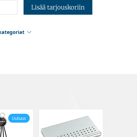
Lisää tarjouskoriin
kategoriat
Uutuus