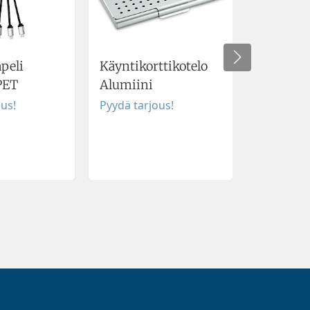
peli
Käyntikorttikotelo
Geelikyn
PET
Alumiini
Pyydä tar
ous!
Pyydä tarjous!