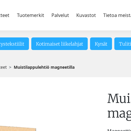
tteet
Tuotemerkit
Palvelut
Kuvastot
Tietoa meist
tystekstiilit
Kotimaiset liikelahjat
Kynät
Tulit
teet
Muistilappulehtiö magneetilla
Mui
mag