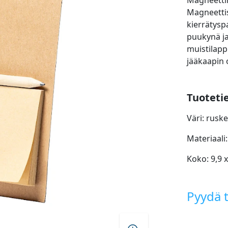
Magneettim
Magneettis
kierrätysp
puukynä j
muistilapp
jääkaapin 
Tuoteti
Väri: rusk
Materiaali
Koko: 9,9 
Pyydä t