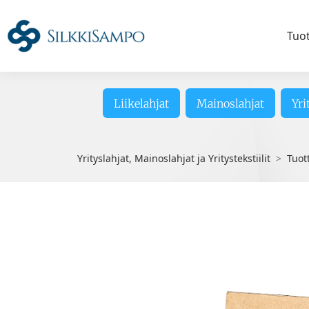
Tuo
Liikelahjat
Mainoslahjat
Yri
Yrityslahjat, Mainoslahjat ja Yritystekstiilit
Tuot