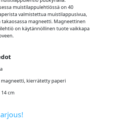
uistilappulehtiö puukynällä.
essa muistilappulehtiössä on 40
aperista valmistettua muistilappusivua,
a takaosassa magneetti. Magneettinen
ilehtiö on käytännöllinen tuote vaikkapa
oveen.
edot
ea
: magneetti, kierrätetty paperi
x 14 cm
arjous!