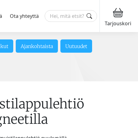
ä
Ota yhteyttä
Tarjouskori
ikut
Ajankohtaista
Uutuudet
stilappulehtiö
neetilla