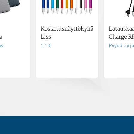
Kosketusnäyttökynä
Latauskaa
a
Liss
Charge R
s!
1,1 €
Pyydä tarj