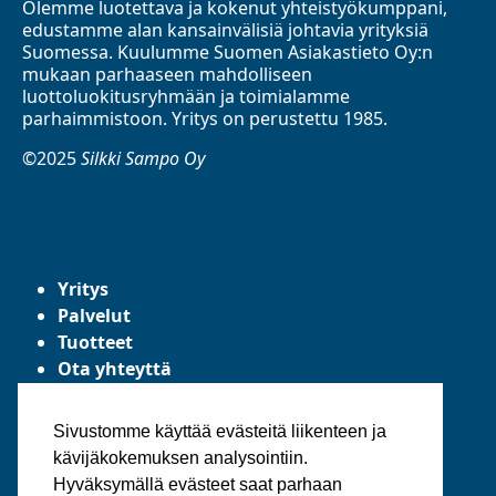
Olemme luotettava ja kokenut yhteistyökumppani,
edustamme alan kansainvälisiä johtavia yrityksiä
Suomessa. Kuulumme Suomen Asiakastieto Oy:n
mukaan parhaaseen mahdolliseen
luottoluokitusryhmään ja toimialamme
parhaimmistoon. Yritys on perustettu 1985.
©2025
Silkki Sampo Oy
Yritys
Palvelut
Tuotteet
Ota yhteyttä
Tietosuojaseloste
Yleiset toimitusehdot
Sivustomme käyttää evästeitä liikenteen ja
kävijäkokemuksen analysointiin.
Hyväksymällä evästeet saat parhaan