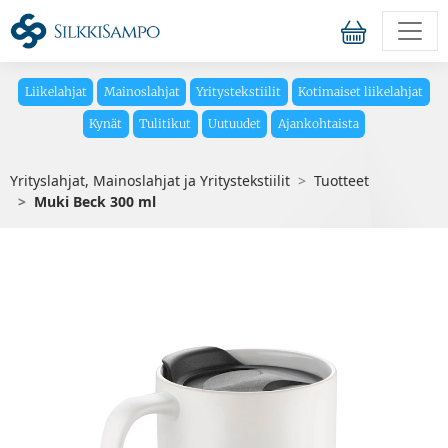
Liikelahjat
Mainoslahjat
Yritystekstiilit
Kotimaiset liikelahjat
Kynät
Tulitikut
Uutuudet
Ajankohtaista
Yrityslahjat, Mainoslahjat ja Yritystekstiilit
Tuotteet
Muki Beck 300 ml