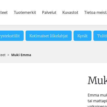
tteet
Tuotemerkit
Palvelut
Kuvastot
Tietoa meist
tystekstiilit
Kotimaiset liikelahjat
Kynät
Tulit
teet
Muki Emma
Mu
Emma muki v
tai mattap
valkoisena