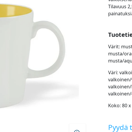
Tilavuus 2,
painatuksi
Tuoteti
Värit: mus
musta/oran
musta/aqu
Väri: valk
valkoinen/
valkoinen
valkoinen/
Koko: 80 x
Pyydä t