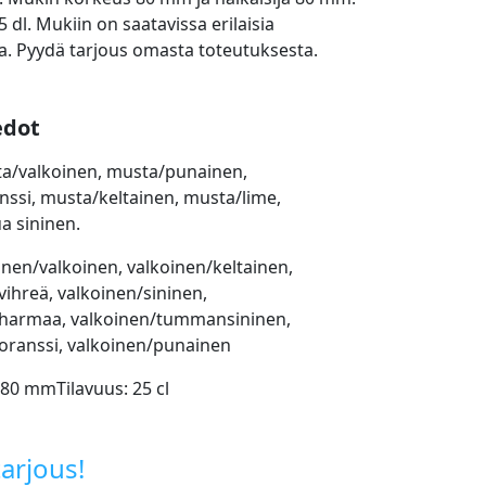
5 dl. Mukiin on saatavissa erilaisia
a. Pyydä tarjous omasta toteutuksesta.
edot
ta/valkoinen, musta/punainen,
ssi, musta/keltainen, musta/lime,
a sininen.
oinen/valkoinen, valkoinen/keltainen,
vihreä, valkoinen/sininen,
/harmaa, valkoinen/tummansininen,
oranssi, valkoinen/punainen
 80 mmTilavuus: 25 cl
arjous!