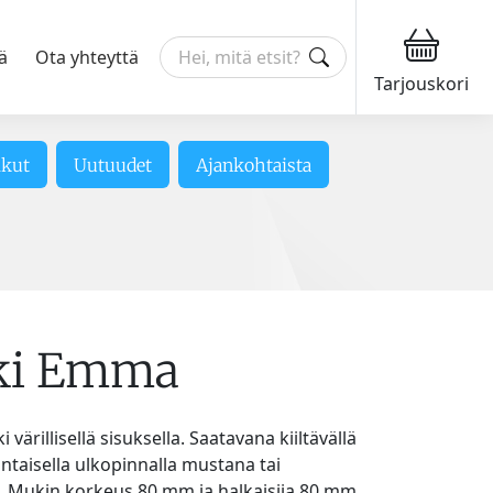
ä
Ota yhteyttä
Tarjouskori
ikut
Uutuudet
Ajankohtaista
ki Emma
ärillisellä sisuksella. Saatavana kiiltävällä
intaisella ulkopinnalla mustana tai
. Mukin korkeus 80 mm ja halkaisija 80 mm.