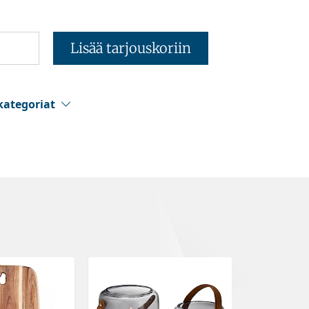
Lisää tarjouskoriin
kategoriat