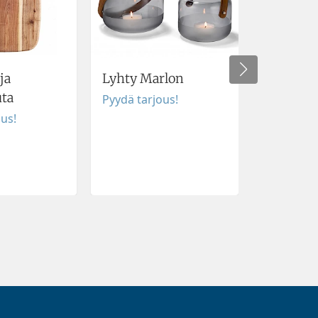
ja
Lyhty Marlon
Paistomit
uta
Pyydä tarjous!
Pyydä tar
ous!