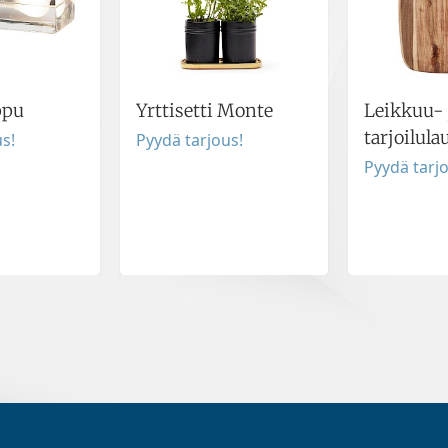
ppu
Yrttisetti Monte
Leikkuu- 
tarjoilula
s!
Pyydä tarjous!
Pyydä tarj