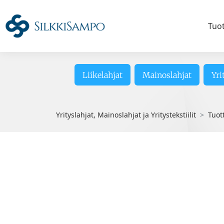
Tuo
Liikelahjat
Mainoslahjat
Yri
Yrityslahjat, Mainoslahjat ja Yritystekstiilit
Tuot