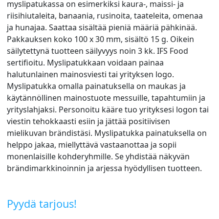
myslipatukassa on esimerkiksi kaura-, maissi- ja
riisihiutaleita, banaania, rusinoita, taateleita, omenaa
ja hunajaa. Saattaa sisältää pieniä määriä pähkinää.
Pakkauksen koko 100 x 30 mm, sisältö 15 g. Oikein
säilytettynä tuotteen säilyvyys noin 3 kk. IFS Food
sertifioitu. Myslipatukkaan voidaan painaa
halutunlainen mainosviesti tai yrityksen logo.
Myslipatukka omalla painatuksella on maukas ja
käytännöllinen mainostuote messuille, tapahtumiin ja
yrityslahjaksi. Personoitu kääre tuo yrityksesi logon tai
viestin tehokkaasti esiin ja jättää positiivisen
mielikuvan brändistäsi. Myslipatukka painatuksella on
helppo jakaa, miellyttävä vastaanottaa ja sopii
monenlaisille kohderyhmille. Se yhdistää näkyvän
brändimarkkinoinnin ja arjessa hyödyllisen tuotteen.
Pyydä tarjous!