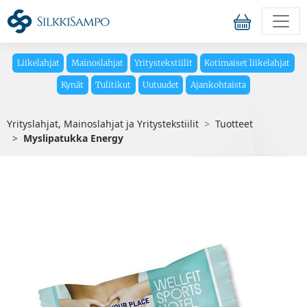
Liikelahjat
Mainoslahjat
Yritystekstiilit
Kotimaiset liikelahjat
Kynät
Tulitikut
Uutuudet
Ajankohtaista
Yrityslahjat, Mainoslahjat ja Yritystekstiilit
Tuotteet
Myslipatukka Energy