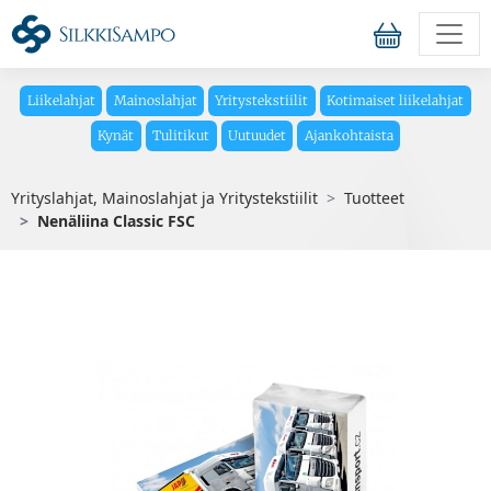
Liikelahjat
Mainoslahjat
Yritystekstiilit
Kotimaiset liikelahjat
Kynät
Tulitikut
Uutuudet
Ajankohtaista
Yrityslahjat, Mainoslahjat ja Yritystekstiilit
Tuotteet
Nenäliina Classic FSC