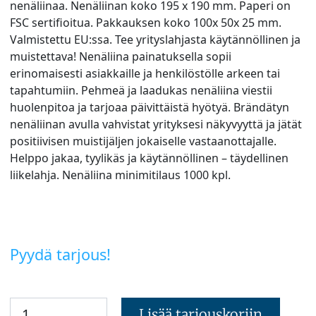
nenäliinaa. Nenäliinan koko 195 x 190 mm. Paperi on
FSC sertifioitua. Pakkauksen koko 100x 50x 25 mm.
Valmistettu EU:ssa. Tee yrityslahjasta käytännöllinen ja
muistettava! Nenäliina painatuksella sopii
erinomaisesti asiakkaille ja henkilöstölle arkeen tai
tapahtumiin. Pehmeä ja laadukas nenäliina viestii
huolenpitoa ja tarjoaa päivittäistä hyötyä. Brändätyn
nenäliinan avulla vahvistat yrityksesi näkyvyyttä ja jätät
positiivisen muistijäljen jokaiselle vastaanottajalle.
Helppo jakaa, tyylikäs ja käytännöllinen – täydellinen
liikelahja. Nenäliina minimitilaus 1000 kpl.
Pyydä tarjous!
Lisää tarjouskoriin