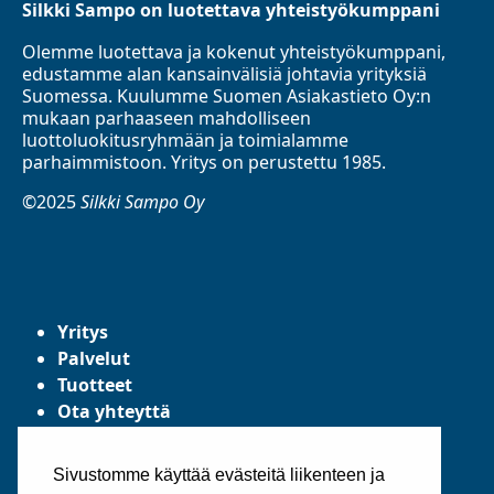
Silkki Sampo on luotettava yhteistyökumppani
Olemme luotettava ja kokenut yhteistyökumppani,
edustamme alan kansainvälisiä johtavia yrityksiä
Suomessa. Kuulumme Suomen Asiakastieto Oy:n
mukaan parhaaseen mahdolliseen
luottoluokitusryhmään ja toimialamme
parhaimmistoon. Yritys on perustettu 1985.
©2025
Silkki Sampo Oy
Yritys
Palvelut
Tuotteet
Ota yhteyttä
Tietosuojaseloste
Yleiset toimitusehdot
Sivustomme käyttää evästeitä liikenteen ja