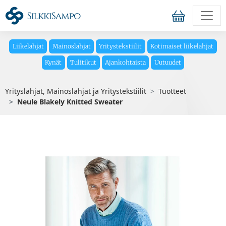
Liikelahjat
Mainoslahjat
Yritystekstiilit
Kotimaiset liikelahjat
Kynät
Tulitikut
Ajankohtaista
Uutuudet
Yrityslahjat, Mainoslahjat ja Yritystekstiilit
Tuotteet
Neule Blakely Knitted Sweater