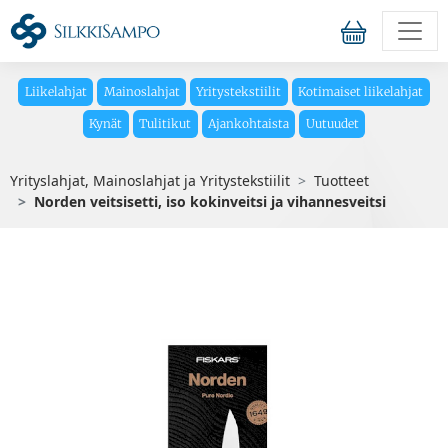
Liikelahjat
Mainoslahjat
Yritystekstiilit
Kotimaiset liikelahjat
Kynät
Tulitikut
Ajankohtaista
Uutuudet
Yrityslahjat, Mainoslahjat ja Yritystekstiilit
Tuotteet
Norden veitsisetti, iso kokinveitsi ja vihannesveitsi