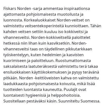
Fiskars Norden -sarja ammentaa inspiraationsa
ajattomasta pohjoismaisesta muotoilusta ja
luonnosta. Korkealuokkaiset Norden-veitset on
valmistettu veitsentekoperinteitä kunnioittaen. Tähän
kahden veitsen settiin kuuluu iso kokkiveitsi ja
vihannesveitsi. Norden-kokkiveitsellä paloittelet
hetkessä niin lihan kuin kasviksetkin. Norden-
vihannesveitsi taas on täydellinen pikkutarkkaan
työskentelyyn, kuten hedelmien ja kasvisten
kuorimiseen ja paloitteluun. Ruostumattomasta
saksalaisesta laatuteräksestä valmistettu terä takaa
ensiluokkaisen käyttökokemuksen ja pysyy terävänä
pitkään. Norden -keittiöveisten kahva on valmistettu
laadukkaasta pohjoismaisesta koivusta, mikä lisää
tuotteiden luontaista kauneutta. Puulajit ovat
luontaisesti hygieenisiä ja helppohoitoisia.
Suositellaan pestäväksi käsin. Suunniteltu Suomessa.