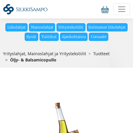
Liikelahjat
Mainoslahjat
Yritystekstiilit
Kotimaiset liikelahjat
Kynät
Tulitikut
Ajankohtaista
Uutuudet
Yrityslahjat, Mainoslahjat ja Yritystekstiilit
Tuotteet
Öljy- & Balsamicopullo