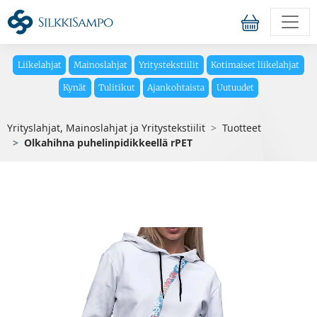
Liikelahjat
Mainoslahjat
Yritystekstiilit
Kotimaiset liikelahjat
Kynät
Tulitikut
Ajankohtaista
Uutuudet
Yrityslahjat, Mainoslahjat ja Yritystekstiilit
Tuotteet
Olkahihna puhelinpidikkeellä rPET