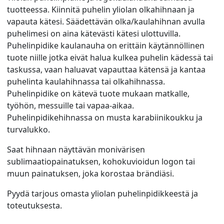
tuotteessa. Kiinnitä puhelin yliolan olkahihnaan ja
vapauta kätesi. Säädettävän olka/kaulahihnan avulla
puhelimesi on aina kätevästi kätesi ulottuvilla.
Puhelinpidike kaulanauha on erittäin käytännöllinen
tuote niille jotka eivät halua kulkea puhelin kädessä tai
taskussa, vaan haluavat vapauttaa kätensä ja kantaa
puhelinta kaulahihnassa tai olkahihnassa.
Puhelinpidike on kätevä tuote mukaan matkalle,
työhön, messuille tai vapaa-aikaa.
Puhelinpidikehihnassa on musta karabiinikoukku ja
turvalukko.
Saat hihnaan näyttävän monivärisen
sublimaatiopainatuksen, kohokuvioidun logon tai
muun painatuksen, joka korostaa brändiäsi.
Pyydä tarjous omasta yliolan puhelinpidikkeestä ja
toteutuksesta.