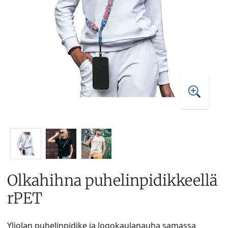
Olkahihna puhelinpidikkeellä
rPET
Yliolan puhelinpidike ja logokaulanauha samassa