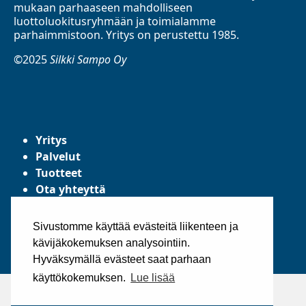
mukaan parhaaseen mahdolliseen
luottoluokitusryhmään ja toimialamme
parhaimmistoon. Yritys on perustettu 1985.
©2025
Silkki Sampo Oy
Yritys
Palvelut
Tuotteet
Ota yhteyttä
Tietosuojaseloste
Yleiset toimitusehdot
Sivustomme käyttää evästeitä liikenteen ja
kävijäkokemuksen analysointiin.
Hyväksymällä evästeet saat parhaan
käyttökokemuksen.
Lue lisää