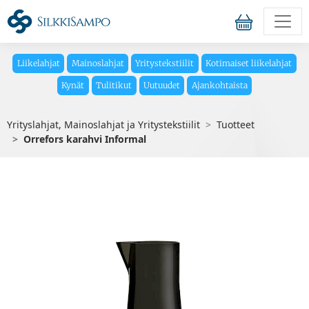
Liikelahjat
Mainoslahjat
Yritystekstiilit
Kotimaiset liikelahjat
Kynät
Tulitikut
Uutuudet
Ajankohtaista
Yrityslahjat, Mainoslahjat ja Yritystekstiilit
Tuotteet
Orrefors karahvi Informal