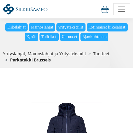
Liikelahjat
Mainoslahjat
Yritystekstiilit
Kotimaiset liikelahjat
Kynät
Tulitikut
Uutuudet
Ajankohtaista
Yrityslahjat, Mainoslahjat ja Yritystekstiilit
Tuotteet
Parkatakki Brussels