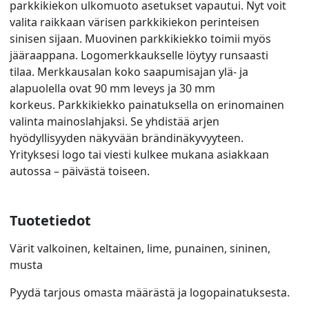
parkkikiekon ulkomuoto asetukset vapautui. Nyt voit
valita raikkaan värisen parkkikiekon perinteisen
sinisen sijaan. Muovinen parkkikiekko toimii myös
jääraappana. Logomerkkaukselle löytyy runsaasti
tilaa. Merkkausalan koko saapumisajan ylä- ja
alapuolella ovat 90 mm leveys ja 30 mm
korkeus. Parkkikiekko painatuksella on erinomainen
valinta mainoslahjaksi. Se yhdistää arjen
hyödyllisyyden näkyvään brändinäkyvyyteen.
Yrityksesi logo tai viesti kulkee mukana asiakkaan
autossa – päivästä toiseen.
Tuotetiedot
Värit valkoinen, keltainen, lime, punainen, sininen,
musta
Pyydä tarjous omasta määrästä ja logopainatuksesta.