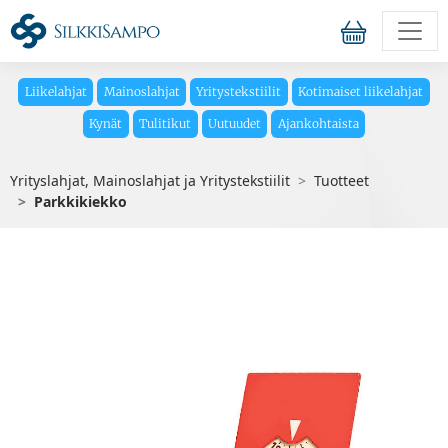
Liikelahjat
Mainoslahjat
Yritystekstiilit
Kotimaiset liikelahjat
Kynät
Tulitikut
Uutuudet
Ajankohtaista
Yrityslahjat, Mainoslahjat ja Yritystekstiilit
Tuotteet
Parkkikiekko