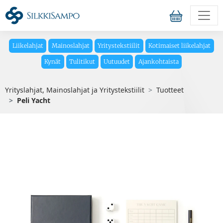
Liikelahjat
Mainoslahjat
Yritystekstiilit
Kotimaiset liikelahjat
Kynät
Tulitikut
Uutuudet
Ajankohtaista
Yrityslahjat, Mainoslahjat ja Yritystekstiilit
Tuotteet
Peli Yacht