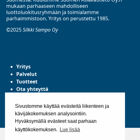
mukaan parhaaseen mahdolliseen
luottoluokitusryhmään ja toimialamme
parhaimmistoon. Yritys on perustettu 1985.
©2025
Silkki Sampo Oy
Yritys
Palvelut
Tuotteet
Ota yhteyttä
Tietosuojaseloste
Yleiset toimitusehdot
Sivustomme käyttää evästeitä liikenteen ja
kävijäkokemuksen analysointiin.
Hyväksymällä evästeet saat parhaan
käyttökokemuksen.
Lue lisää