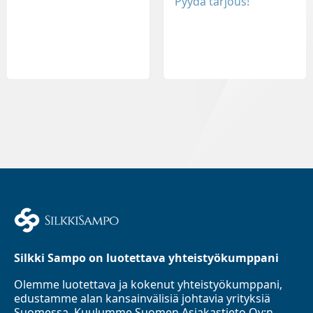
Pyydä tarjous!
Silkki Sampo on luotettava yhteistyökumppani
Olemme luotettava ja kokenut yhteistyökumppani,
edustamme alan kansainvälisiä johtavia yrityksiä
Suomessa. Kuulumme Suomen Asiakastieto Oy:n