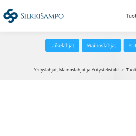
Tuo
Liikelahjat
Mainoslahjat
Yri
Yrityslahjat, Mainoslahjat ja Yritystekstiilit
Tuot