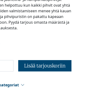
en helpottuu kun kaikki pihvit ovat yhtä
niiden valmistamiseen menee yhtä kauan
i ja pihvipuristin on pakattu kapeaan
oon. Pyydä tarjous omasta määrästä ja
auksesta.
€
Lisää tarjouskoriin
kategoriat