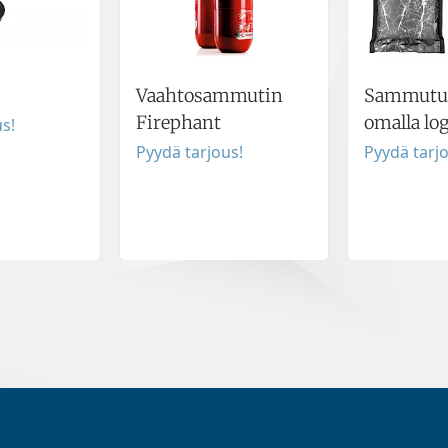
Vaahtosammutin
Sammutus
Firephant
omalla log
s!
Pyydä tarjous!
Pyydä tarj