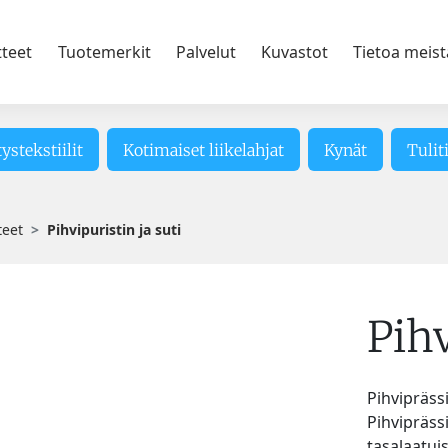
tteet
Tuotemerkit
Palvelut
Kuvastot
Tietoa meist
tystekstiilit
Kotimaiset liikelahjat
Kynät
Tulit
teet
Pihvipuristin ja suti
Pihv
Pihviprässi
Pihviprässi
tasalaatuis