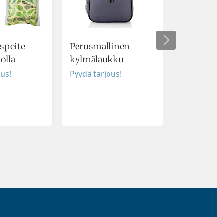
peite
Perusmallinen
Kesäinen
olla
kylmälaukku
setti
ous!
Pyydä tarjous!
Pyydä tar