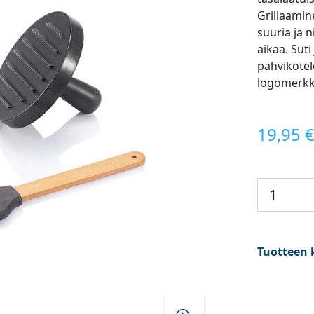
Grillaamin
suuria ja 
aikaa. Sut
pahvikotel
logomerkk
19,95 
Tuotteen 