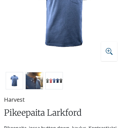
Harvest
Pikeepaita Larkford
Pikeepaita, jossa button down -kaulus. Kontrastiväri