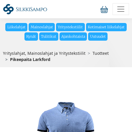
Liikelahjat
Mainoslahjat
Yritystekstiilit
Kotimaiset liikelahjat
Kynät
Tulitikut
Ajankohtaista
Uutuudet
Yrityslahjat, Mainoslahjat ja Yritystekstiilit
Tuotteet
Pikeepaita Larkford