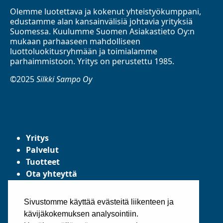
Olemme luotettava ja kokenut yhteistyökumppani,
edustamme alan kansainvälisiä johtavia yrityksiä
Suomessa. Kuulumme Suomen Asiakastieto Oy:n
mukaan parhaaseen mahdolliseen
luottoluokitusryhmään ja toimialamme
parhaimmistoon. Yritys on perustettu 1985.
©2025
Silkki Sampo Oy
Yritys
Palvelut
Tuotteet
Ota yhteyttä
Tietosuojaseloste
Yleiset toimitusehdot
Sivustomme käyttää evästeitä liikenteen ja
kävijäkokemuksen analysointiin.