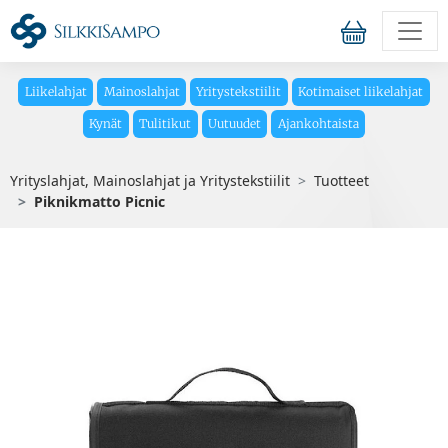
Liikelahjat
Mainoslahjat
Yritystekstiilit
Kotimaiset liikelahjat
Kynät
Tulitikut
Uutuudet
Ajankohtaista
Yrityslahjat, Mainoslahjat ja Yritystekstiilit
Tuotteet
Piknikmatto Picnic