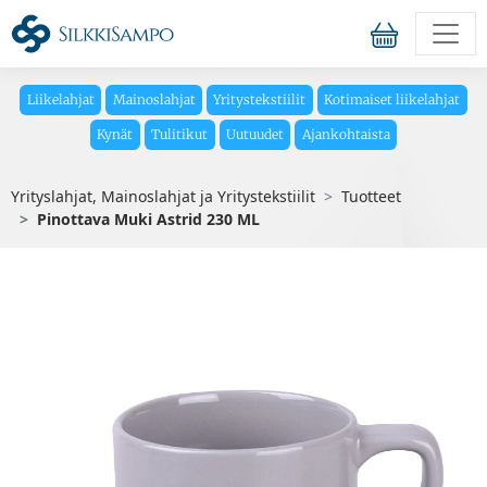
Liikelahjat
Mainoslahjat
Yritystekstiilit
Kotimaiset liikelahjat
Kynät
Tulitikut
Uutuudet
Ajankohtaista
Yrityslahjat, Mainoslahjat ja Yritystekstiilit
Tuotteet
Pinottava Muki Astrid 230 ML