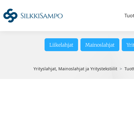
Tuo
Liikelahjat
Mainoslahjat
Yri
Yrityslahjat, Mainoslahjat ja Yritystekstiilit
Tuot