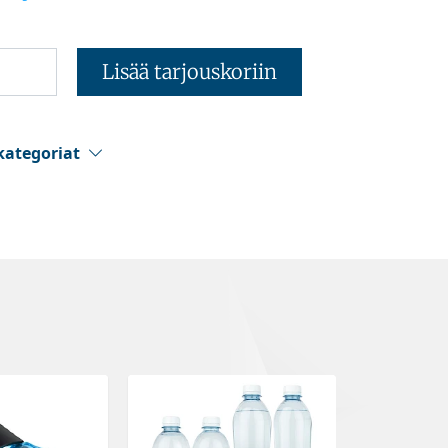
Lisää tarjouskoriin
kategoriat