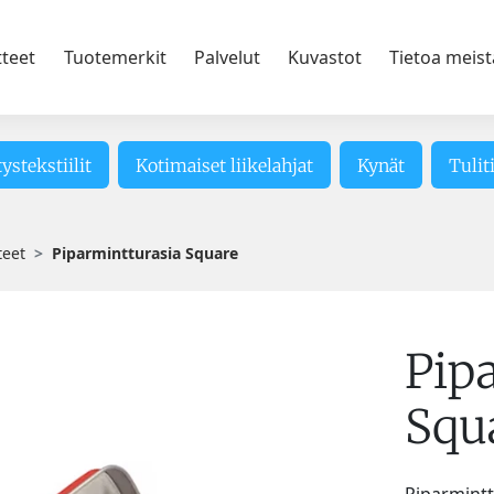
tteet
Tuotemerkit
Palvelut
Kuvastot
Tietoa meist
tystekstiilit
Kotimaiset liikelahjat
Kynät
Tulit
teet
Piparmintturasia Square
Pip
Squ