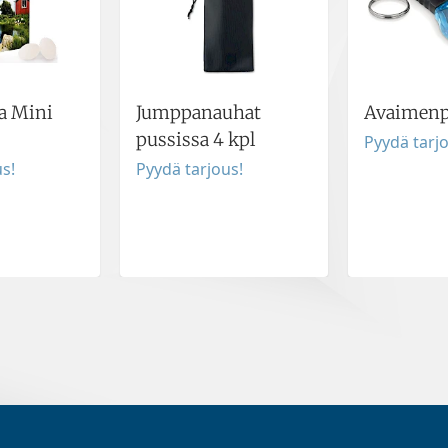
ia Mini
Jumppanauhat
Avaimenp
pussissa 4 kpl
Pyydä tarj
s!
Pyydä tarjous!