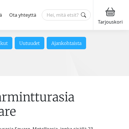
ä
Ota yhteyttä
Tarjouskori
ikut
Uutuudet
Ajankohtaista
armintturasia
are