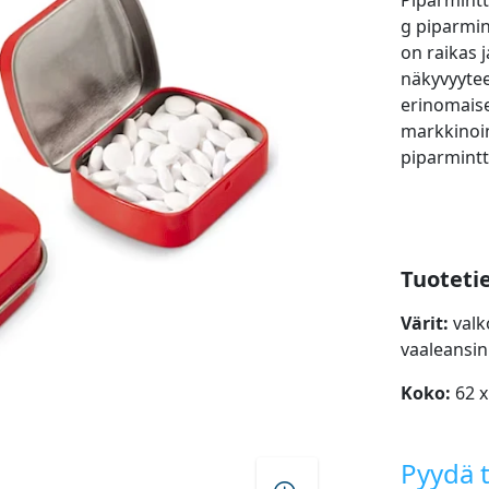
Piparminttu
g piparmin
on raikas 
näkyvyytee
erinomaises
markkinoin
piparmintt
Tuoteti
Värit:
valk
vaaleansi
Koko:
62 x
Pyydä t