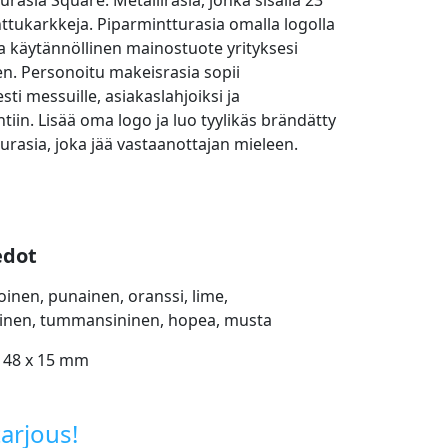
rasia Square. Metallirasia, jonka sisällä 23
ttukarkkeja. Piparmintturasia omalla logolla
ja käytännöllinen mainostuote yrityksesi
n. Personoitu makeisrasia sopii
ti messuille, asiakaslahjoiksi ja
tiin. Lisää oma logo ja luo tyylikäs brändätty
urasia, joka jää vastaanottajan mieleen.
edot
oinen, punainen, oranssi, lime,
ninen, tummansininen, hopea, musta
 48 x 15 mm
arjous!