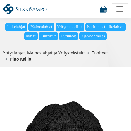
Liikelahjat
Mainoslahjat
Yritystekstiilit
Kotimaiset liikelahjat
Kynät
Tulitikut
Uutuudet
Ajankohtaista
Yrityslahjat, Mainoslahjat ja Yritystekstiilit
Tuotteet
Pipo Kallio