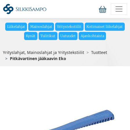
Liikelahjat
Mainoslahjat
Yritystekstiilit
Kotimaiset liikelahjat
Kynät
Tulitikut
Uutuudet
Ajankohtaista
Yrityslahjat, Mainoslahjat ja Yritystekstiilit
Tuotteet
Pitkävartinen jääkaavin Eko