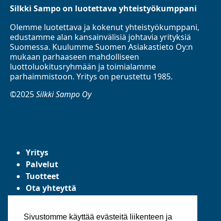
Silkki Sampo on luotettava yhteistyökumppani
Olemme luotettava ja kokenut yhteistyökumppani,
edustamme alan kansainvälisiä johtavia yrityksiä
Suomessa. Kuulumme Suomen Asiakastieto Oy:n
mukaan parhaaseen mahdolliseen
luottoluokitusryhmään ja toimialamme
parhaimmistoon. Yritys on perustettu 1985.
©2025
Silkki Sampo Oy
Yritys
Palvelut
Tuotteet
Ota yhteyttä
Tietosuojaseloste
Yleiset toimitusehdot
Sivustomme käyttää evästeitä liikenteen ja