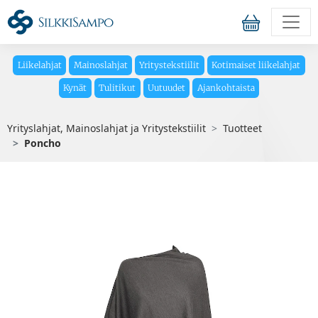
Liikelahjat
Mainoslahjat
Yritystekstiilit
Kotimaiset liikelahjat
Kynät
Tulitikut
Uutuudet
Ajankohtaista
Yrityslahjat, Mainoslahjat ja Yritystekstiilit
Tuotteet
Poncho