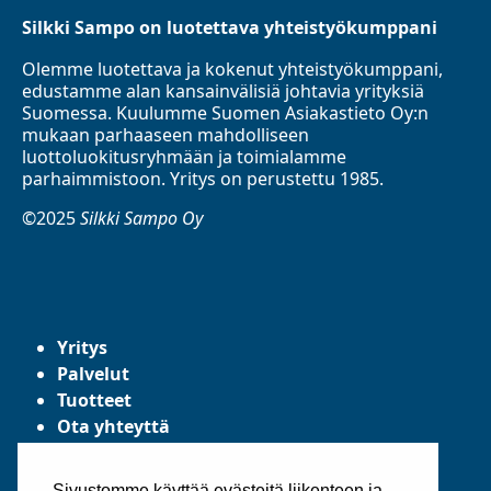
Silkki Sampo on luotettava yhteistyökumppani
Olemme luotettava ja kokenut yhteistyökumppani,
edustamme alan kansainvälisiä johtavia yrityksiä
Suomessa. Kuulumme Suomen Asiakastieto Oy:n
mukaan parhaaseen mahdolliseen
luottoluokitusryhmään ja toimialamme
parhaimmistoon. Yritys on perustettu 1985.
©2025
Silkki Sampo Oy
Yritys
Palvelut
Tuotteet
Ota yhteyttä
Tietosuojaseloste
Yleiset toimitusehdot
Sivustomme käyttää evästeitä liikenteen ja