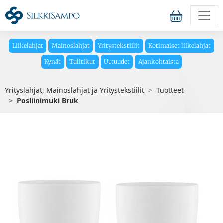
Liikelahjat
Mainoslahjat
Yritystekstiilit
Kotimaiset liikelahjat
Kynät
Tulitikut
Uutuudet
Ajankohtaista
Yrityslahjat, Mainoslahjat ja Yritystekstiilit
Tuotteet
Posliinimuki Bruk