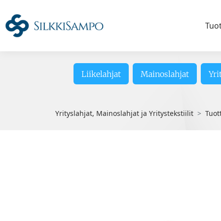
Tuo
Liikelahjat
Mainoslahjat
Yri
Yrityslahjat, Mainoslahjat ja Yritystekstiilit
Tuot