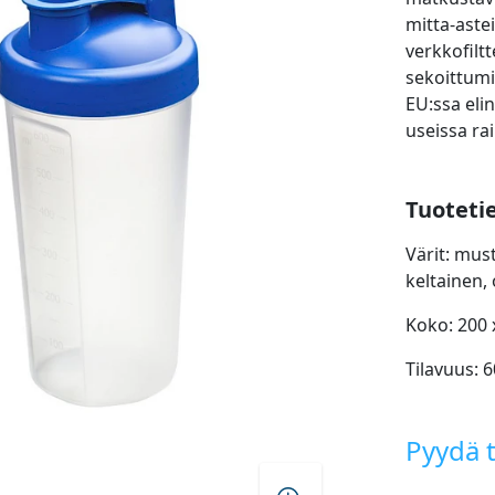
mitta-astei
verkkofilt
sekoittumi
EU:ssa eli
useissa ra
Tuoteti
Värit: must
keltainen, 
Koko: 200
Tilavuus: 
Pyydä t