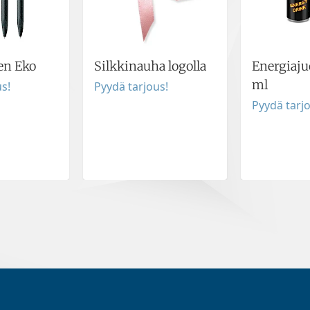
en Eko
Silkkinauha logolla
Energiaj
ml
s!
Pyydä tarjous!
Pyydä tarj