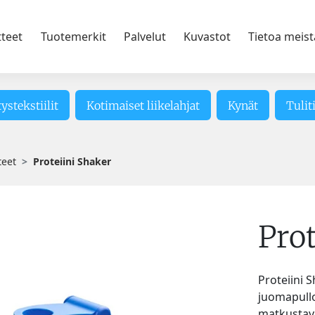
tteet
Tuotemerkit
Palvelut
Kuvastot
Tietoa meist
tystekstiilit
Kotimaiset liikelahjat
Kynät
Tulit
teet
Proteiini Shaker
Prot
Proteiini S
juomapullo 
matkustavi