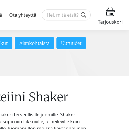
ä
Ota yhteyttä
Tarjouskori
ikut
Ajankohtaista
Uutuudet
eiini Shaker
hakeri terveellisille juomille. Shaker
sopii niin liikkuville, urheileville kuin
lle. Juomapullon sivussa käytännöllinen