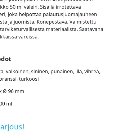
kko 50 ml välein. Sisällä irrotettava
teri, joka helpottaa palautusjuomajauheen
sta ja juomista. Konepestävä. Valmistettu
ntarviketurvallisesta materiaalista. Saatavana
ikkaissa väreissä.
edot
a, valkoinen, sininen, punainen, lila, vihreä,
oranssi, turkoosi
 x Ø 96 mm
600 ml
arjous!