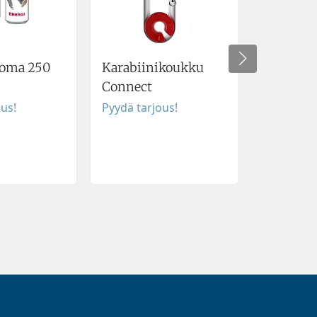
uoma 250
Karabiinikoukku
Paperimu
Connect
seinäine
ous!
Pyydä tarjous!
Pyydä tar