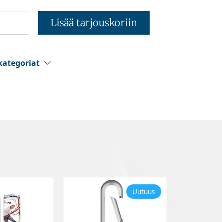
Lisää tarjouskoriin
kategoriat
Uutuus