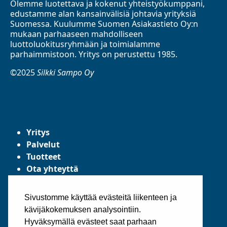
Olemme luotettava ja kokenut yhteistyökumppani,
edustamme alan kansainvälisiä johtavia yrityksiä
Suomessa. Kuulumme Suomen Asiakastieto Oy:n
mukaan parhaaseen mahdolliseen
luottoluokitusryhmään ja toimialamme
parhaimmistoon. Yritys on perustettu 1985.
©2025
Silkki Sampo Oy
Yritys
Palvelut
Tuotteet
Ota yhteyttä
Tietosuojaseloste
Yleiset toimitusehdot
Sivustomme käyttää evästeitä liikenteen ja
kävijäkokemuksen analysointiin.
Hyväksymällä evästeet saat parhaan