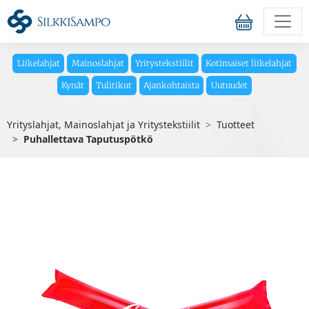
Liikelahjat
Mainoslahjat
Yritystekstiilit
Kotimaiset liikelahjat
Kynät
Tulitikut
Ajankohtaista
Uutuudet
Yrityslahjat, Mainoslahjat ja Yritystekstiilit
Tuotteet
Puhallettava Taputuspötkö