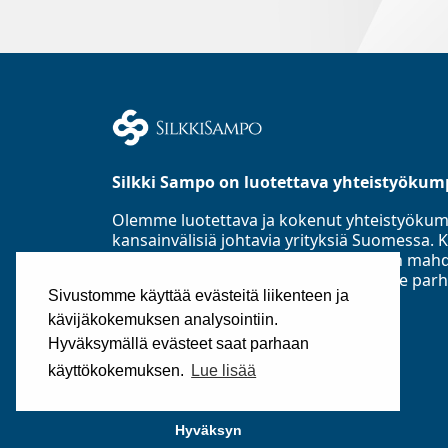
Silkki Sampo on luotettava yhteistyökum
Olemme luotettava ja kokenut yhteistyöku
kansainvälisiä johtavia yrityksiä Suomess
Asiakastieto Oy:n mukaan parhaaseen mahd
luottoluokitusryhmään ja toimialamme parh
Sivustomme käyttää evästeitä liikenteen ja
perustettu 1985.
kävijäkokemuksen analysointiin.
©2025
Silkki Sampo Oy
Hyväksymällä evästeet saat parhaan
käyttökokemuksen.
Lue lisää
Hyväksyn