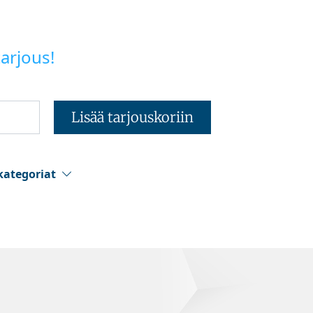
arjous!
Lisää tarjouskoriin
kategoriat