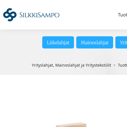
Tuo
Liikelahjat
Mainoslahjat
Yri
Yrityslahjat, Mainoslahjat ja Yritystekstiilit
Tuot