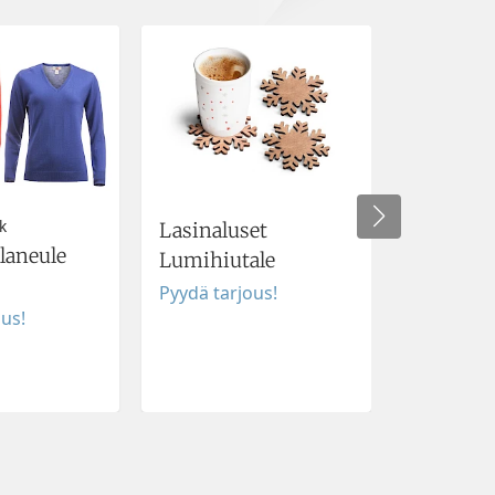
k
Lasinaluset
Kynttilä
laneule
Lumihiutale
Pyydä tar
Pyydä tarjous!
ous!