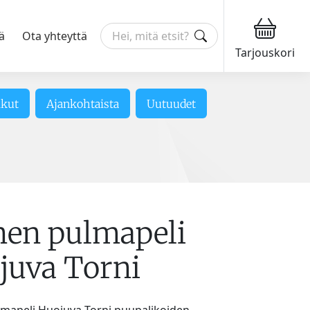
ä
Ota yhteyttä
Tarjouskori
ikut
Ajankohtaista
Uutuudet
nen pulmapeli
juva Torni