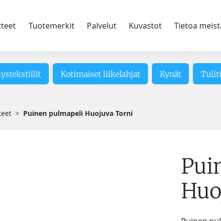
tteet
Tuotemerkit
Palvelut
Kuvastot
Tietoa meist
tystekstiilit
Kotimaiset liikelahjat
Kynät
Tulit
teet
Puinen pulmapeli Huojuva Torni
Pui
Huo