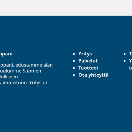
ppani
Yritys
T
Palvelut
Y
mppani, edustamme alan
Tuotteet
t
a. Kuulumme Suomen
Ota yhteyttä
olliseen
aimmistoon. Yritys on