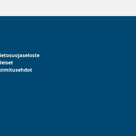
ietosuojaseloste
leiset
oimitusehdot