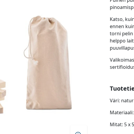
Puinen pul
pinoamispe
Katso, kuin
ennen kui
torni pelin
helppo lai
puuvillapus
Valikoima
sertifioid
Tuoteti
Väri: natu
Materiaali
Mitat: 5 x 