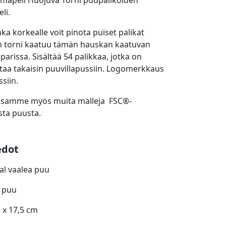
mapeli Huojuva Torni puupalikoiden
li.
ka korkealle voit pinota puiset palikat
n torni kaatuu tämän hauskan kaatuvan
 parissa. Sisältää 54 palikkaa, jotka on
ttaa takaisin puuvillapussiin. Logomerkkaus
siin.
ssamme myös muita malleja FSC®-
usta puusta.
edot
ral vaalea puu
: puu
5 x 17,5 cm