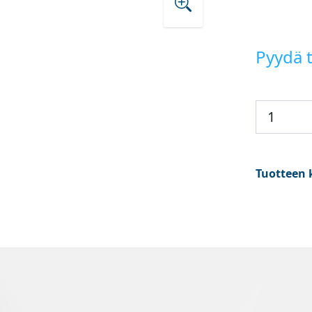
Pyydä t
Tuotteen 