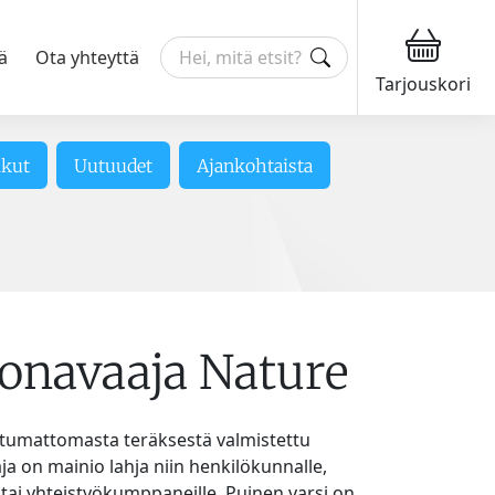
ä
Ota yhteyttä
Tarjouskori
ikut
Uutuudet
Ajankohtaista
lonavaaja Nature
tumattomasta teräksestä valmistettu
ja on mainio lahja niin henkilökunnalle,
e tai yhteistyökumppaneille. Puinen varsi on