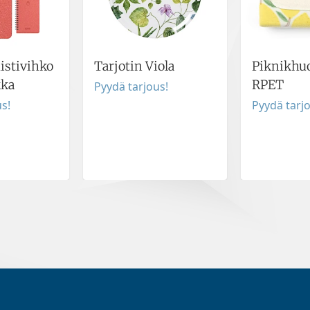
stivihko
Tarjotin Viola
Piknikhu
kka
RPET
Pyydä tarjous!
s!
Pyydä tarj