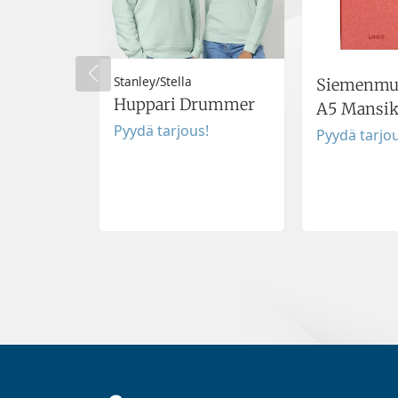
Stanley/Stella
Siemenmui
Huppari Drummer
A5 Mansi
Pyydä tarjous!
Pyydä tarjou