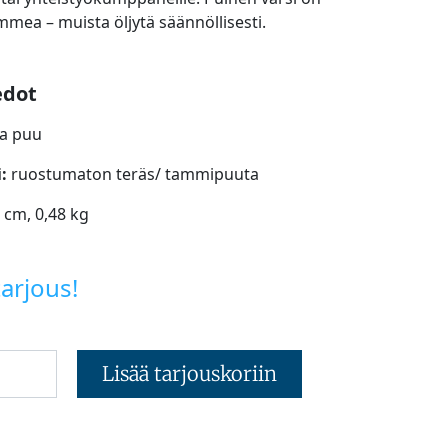
mmea – muista öljytä säännöllisesti.
edot
ea puu
i:
ruostumaton teräs/ tammipuuta
 cm, 0,48 kg
arjous!
Lisää tarjouskoriin