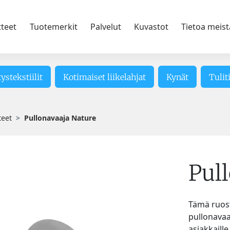
tteet
Tuotemerkit
Palvelut
Kuvastot
Tietoa meist
tystekstiilit
Kotimaiset liikelahjat
Kynät
Tulit
teet
Pullonavaaja Nature
Pul
Tämä ruos
pullonavaa
asiakkaill