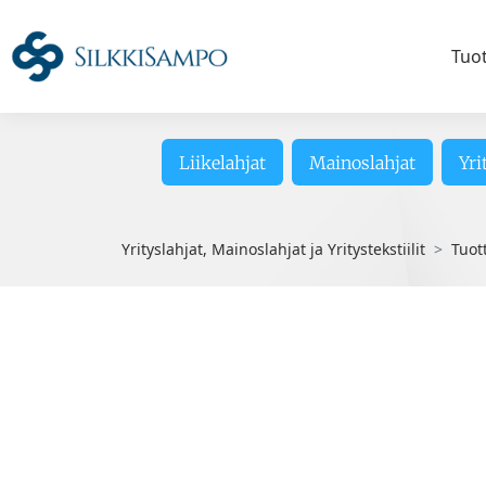
Tuo
Liikelahjat
Mainoslahjat
Yri
Yrityslahjat, Mainoslahjat ja Yritystekstiilit
Tuot