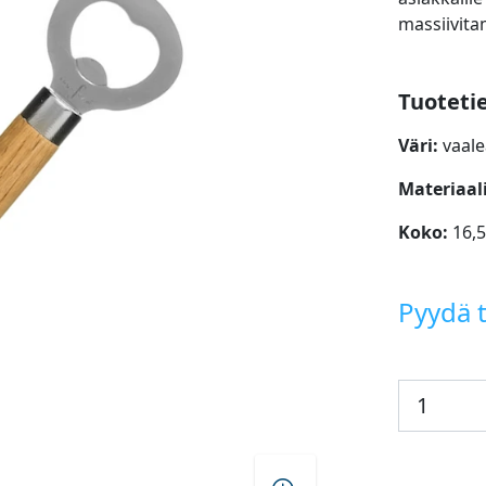
massiivita
Tuoteti
Väri:
vaal
Materiaal
Koko:
16,5
Pyydä t