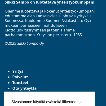
Silkki Sampo on luotettava yhteistyökumppani
Olemme luotettava ja kokenut yhteistyökumppani,
edustamme alan kansainvälisiä johtavia yrityksiä
Suomessa. Kuulumme Suomen Asiakastieto Oy:n
mukaan parhaaseen mahdolliseen
luottoluokitusryhmään ja toimialamme
parhaimmistoon. Yritys on perustettu 1985.
©2025
Silkki Sampo Oy
Yritys
Palvelut
Tuotteet
Ota yhteyttä
Tietosuojaseloste
Yleiset toimitusehdot
Sivustomme käyttää evästeitä liikenteen ja