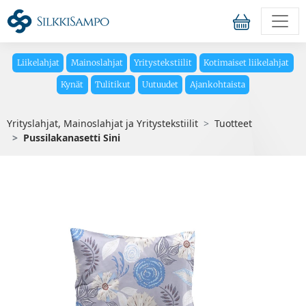
Liikelahjat
Mainoslahjat
Yritystekstiilit
Kotimaiset liikelahjat
Kynät
Tulitikut
Uutuudet
Ajankohtaista
Yrityslahjat, Mainoslahjat ja Yritystekstiilit
Tuotteet
Pussilakanasetti Sini