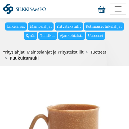
Liikelahjat
Mainoslahjat
Yritystekstiilit
Kotimaiset liikelahjat
Kynät
Tulitikut
Ajankohtaista
Uutuudet
Yrityslahjat, Mainoslahjat ja Yritystekstiilit
Tuotteet
Puukuitumuki