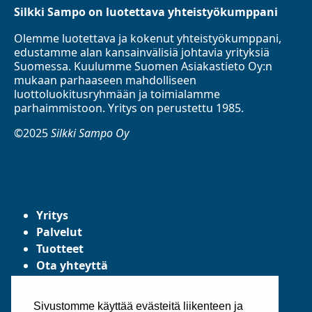
Silkki Sampo on luotettava yhteistyökumppani
Olemme luotettava ja kokenut yhteistyökumppani,
edustamme alan kansainvälisiä johtavia yrityksiä
Suomessa. Kuulumme Suomen Asiakastieto Oy:n
mukaan parhaaseen mahdolliseen
luottoluokitusryhmään ja toimialamme
parhaimmistoon. Yritys on perustettu 1985.
©2025
Silkki Sampo Oy
Yritys
Palvelut
Tuotteet
Ota yhteyttä
Tietosuojaseloste
Yleiset toimitusehdot
Sivustomme käyttää evästeitä liikenteen ja