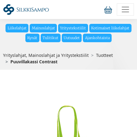
Liikelahjat
Mainoslahjat
Yritystekstiilit
Kotimaiset liikelahjat
Kynät
Tulitikut
Uutuudet
Ajankohtaista
Yrityslahjat, Mainoslahjat ja Yritystekstiilit
Tuotteet
Puuvillakassi Contrast