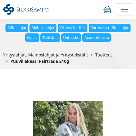
Liikelahjat
Mainoslahjat
Yritystekstiilit
Kotimaiset liikelahjat
Kynät
Tulitikut
Uutuudet
Ajankohtaista
Yrityslahjat, Mainoslahjat ja Yritystekstiilit
Tuotteet
Puuvillakassi Fairtrade 210g