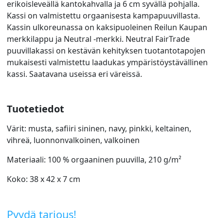
erikoisleveällä kantokahvalla ja 6 cm syvällä pohjalla.
Kassi on valmistettu orgaanisesta kampapuuvillasta.
Kassin ulkoreunassa on kaksipuoleinen Reilun Kaupan
merkkilappu ja Neutral -merkki. Neutral FairTrade
puuvillakassi on kestävän kehityksen tuotantotapojen
mukaisesti valmistettu laadukas ympäristöystävällinen
kassi. Saatavana useissa eri väreissä.
Tuotetiedot
Värit: musta, safiiri sininen, navy, pinkki, keltainen,
vihreä, luonnonvalkoinen, valkoinen
Materiaali: 100 % orgaaninen puuvilla, 210 g/m²
Koko: 38 x 42 x 7 cm
Pyydä tarjous!