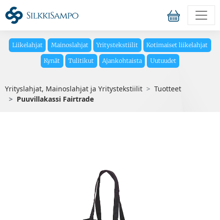
Liikelahjat
Mainoslahjat
Yritystekstiilit
Kotimaiset liikelahjat
Kynät
Tulitikut
Ajankohtaista
Uutuudet
Yrityslahjat, Mainoslahjat ja Yritystekstiilit
Tuotteet
Puuvillakassi Fairtrade