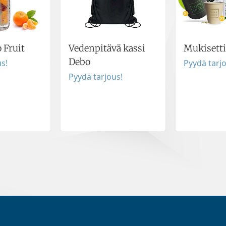
 Fruit
Vedenpitävä kassi
Mukisett
Debo
s!
Pyydä tarj
Pyydä tarjous!