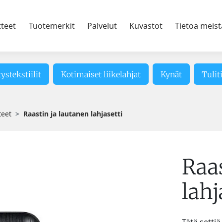
tteet
Tuotemerkit
Palvelut
Kuvastot
Tietoa meist
tystekstiilit
Kotimaiset liikelahjat
Kynät
Tulit
teet
Raastin ja lautanen lahjasetti
Raas
lahj