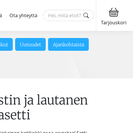
ä
Ota yhteyttä
Tarjouskori
ikut
Uutuudet
Ajankohtaista
tin ja lautanen
asetti