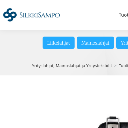
Tuo
Liikelahjat
Mainoslahjat
Yri
Yrityslahjat, Mainoslahjat ja Yritystekstiilit
Tuot