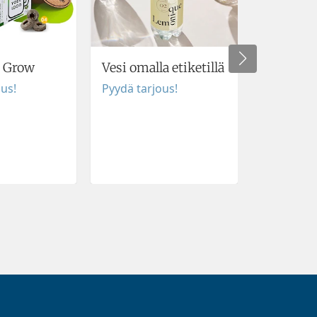
i Grow
Vesi omalla etiketillä
RPET Sor
Kylmäla
ous!
Pyydä tarjous!
Pyydä tar