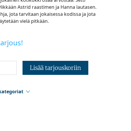
 jokainen kotikokki osaa arvostaa! Setti
yylikkään Astrid raastimen ja Hanna lautasen.
ja, jota tarvitaan jokaisessa kodissa ja jota
äytetään vielä pitkään.
arjous!
Lisää tarjouskoriin
kategoriat