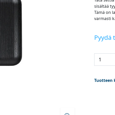
Tätä settiä
sisältää t
Tämä on lah
varmasti k
Pyydä t
Tuotteen 