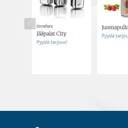
Orrefors
Juomapullo
Jääpalat City
Pyydä tarjou
Pyydä tarjous!