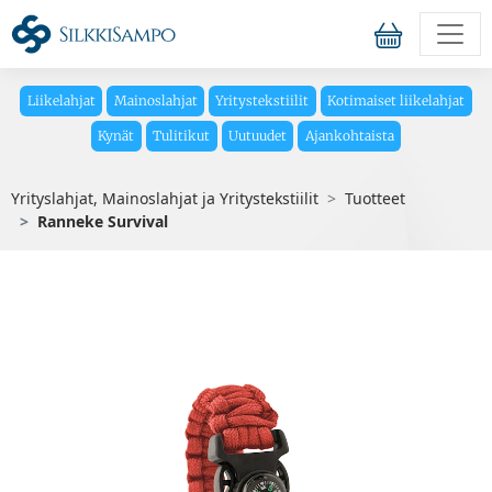
Liikelahjat
Mainoslahjat
Yritystekstiilit
Kotimaiset liikelahjat
Kynät
Tulitikut
Uutuudet
Ajankohtaista
Yrityslahjat, Mainoslahjat ja Yritystekstiilit
Tuotteet
Ranneke Survival