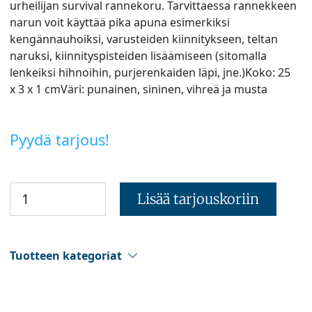
urheilijan survival rannekoru. Tarvittaessa rannekkeen
narun voit käyttää pika apuna esimerkiksi
kengännauhoiksi, varusteiden kiinnitykseen, teltan
naruksi, kiinnityspisteiden lisäämiseen (sitomalla
lenkeiksi hihnoihin, purjerenkaiden läpi, jne.)Koko: 25
x 3 x 1 cmVäri: punainen, sininen, vihreä ja musta
Pyydä tarjous!
Lisää tarjouskoriin
Tuotteen kategoriat