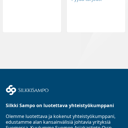
Silkki Sampo on luotettava yhteistyökumppani
Olemme luotettava ja kokenut yhteistyökumppani,
edustamme alan kansainvälisiä johtavia yrityksiä
Suomessa. Kuulumme Suomen Asiakastieto Oy:n