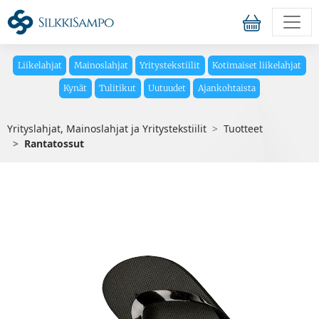
Liikelahjat
Mainoslahjat
Yritystekstiilit
Kotimaiset liikelahjat
Kynät
Tulitikut
Uutuudet
Ajankohtaista
Yrityslahjat, Mainoslahjat ja Yritystekstiilit
Tuotteet
Rantatossut